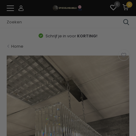
0
0
Schrijf je in voor
KORTING!
Home