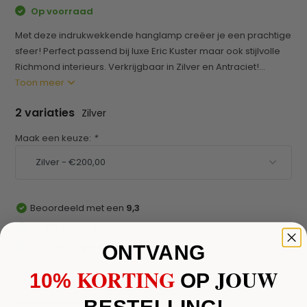
Op voorraad
Met deze indrukwekkende hanglamp creëer je een prachtige
sfeer! Perfect passend bij luxe Eric Kuster maar ook stijlvolle
Richmond interieurs. Verkrijgbaar in Zilver en Antraciet!...
Toon meer
2 variaties
Zilver
Maak een keuze:
*
Beoordeeld met een
9,3
Gratis
bezorging
Geld terug
garantie
ONTVANG
KORTING
JOUW
10%
​
OP
BESTELLING!
Productomschrijving