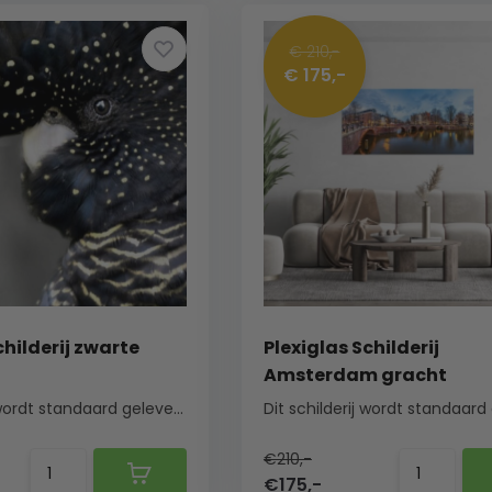
€ 210,-
€ 175,-
childerij zwarte
Plexiglas Schilderij
Amsterdam gracht
Dit schilderij wordt standaard geleverd met een ...
€210,-
€175,-