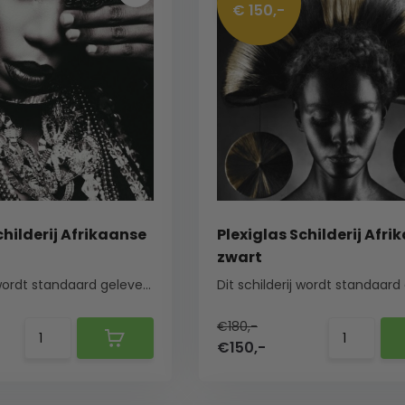
€ 150,-
childerij Afrikaanse
Plexiglas Schilderij Afri
zwart
Dit schilderij wordt standaard geleverd met een ...
€180,-
€150,-