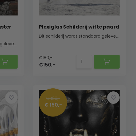
gster
Plexiglas Schilderij witte paard
Dit schilderij wordt standaard geleverd met een ...
Dit schilderij wordt standaard geleverd met een ...
€180,-
€150,-
€ 180,-
€ 150,-