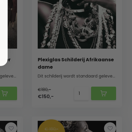
gster
Plexiglas Schilderij Afrikaanse
dame
Dit schilderij wordt standaard geleverd met een ...
Dit schilderij wordt standaard geleverd met een ...
€180,-
€150,-
€ 180,-