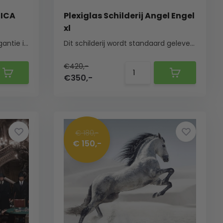
BICA
Plexiglas Schilderij Angel Engel
xl
Haal een vleugje kunst en elegantie in huis met ...
Dit schilderij wordt standaard geleverd met een ...
€420,-
€350,-
€ 180,-
€ 150,-