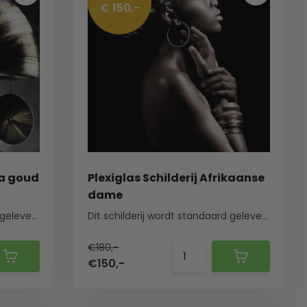
€ 150,-
ka goud
Plexiglas Schilderij Afrikaanse
dame
Dit schilderij wordt standaard geleverd met een ...
Dit schilderij wordt standaard geleverd met een ...
€180,-
€150,-