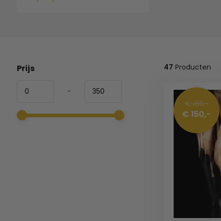
47
Producten
Prijs
-
€ 180,-
€ 150,-