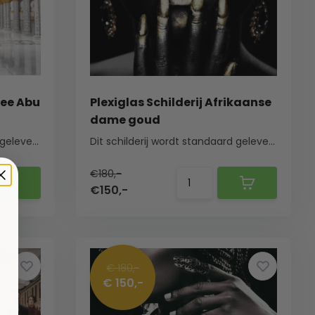
kee Abu
Plexiglas Schilderij Afrikaanse
dame goud
Dit schilderij wordt standaard geleverd met een ...
Dit schilderij wordt standaard geleverd met een ...
€180,-
€150,-
€ 180,-
€ 150,-