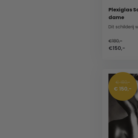
Plexiglas S
dame
€180,-
€150,-
€ 180,-
€ 150,-