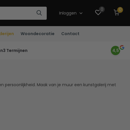
0
0
Inloggen
derijen
Woondecoratie
Contact
in3 Termijnen
4,5
l en persoonlijkheid. Maak van je muur een kunstgalerij met