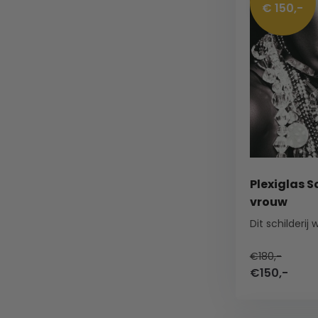
€ 150,-
Plexiglas S
vrouw
€180,-
€150,-