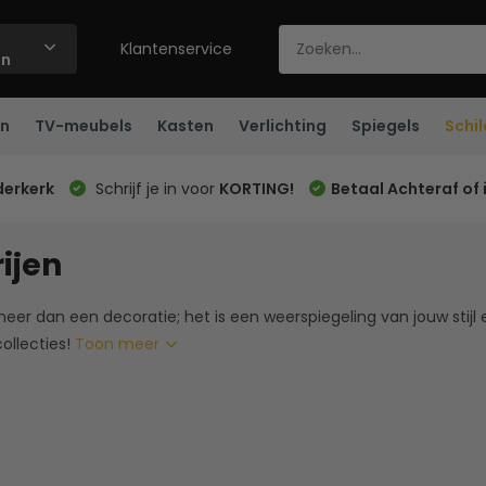
Klantenservice
ën
n
TV-meubels
Kasten
Verlichting
Spiegels
Schil
derkerk
Schrijf je in voor
KORTING!
Betaal Achteraf of 
ijen
s meer dan een decoratie; het is een weerspiegeling van jouw stij
ollecties!
Toon meer