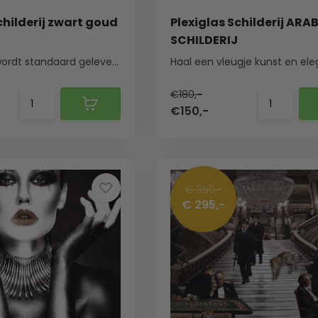
childerij zwart goud
Plexiglas Schilderij ARA
SCHILDERIJ
Dit schilderij wordt standaard geleverd met een ...
€180,-
€150,-
€ 350,-
€ 295,-