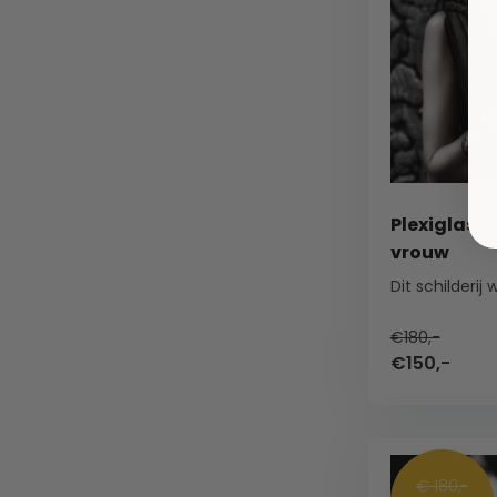
Plexiglas S
vrouw
€180,-
€150,-
€ 180,-