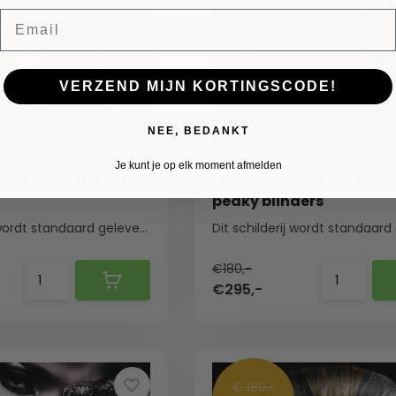
Email
VERZEND MIJN KORTINGSCODE!
NEE, BEDANKT
Je kunt je op elk moment afmelden
childerij Afrikaanse
Plexiglas Schilderij gan
peaky blinders
Dit schilderij wordt standaard geleverd met een ...
€180,-
€295,-
€ 180,-