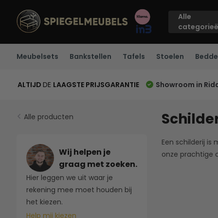
Alle
categorie
Meubelsets
Bankstellen
Tafels
Stoelen
Bedde
ALTIJD
DE
LAAGSTE PRIJSGARANTIE
Showroom in Rid
Schilder
Alle producten
Een schilderij i
Wij helpen je
onze prachtige c
graag met zoeken.
Hier leggen we uit waar je
rekening mee moet houden bij
het kiezen.
Help mij kiezen