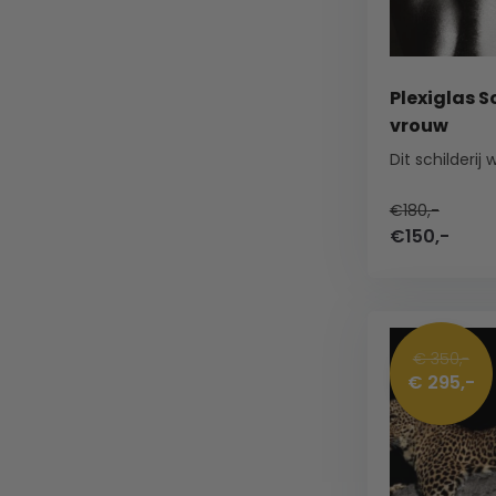
Plexiglas S
vrouw
€180,-
€150,-
€ 350,-
€ 295,-