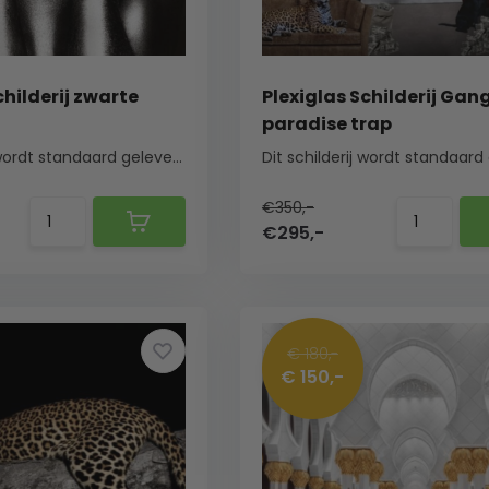
childerij zwarte
Plexiglas Schilderij Gan
paradise trap
Dit schilderij wordt standaard geleverd met een ...
€350,-
€295,-
€ 180,-
€ 150,-