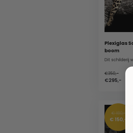
Plexiglas S
boom
€350,-
€295,-
€ 180,-
€ 150,-