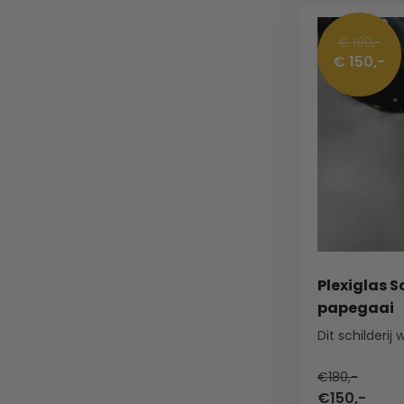
€ 180,-
€ 150,-
Plexiglas S
papegaai
€180,-
€150,-