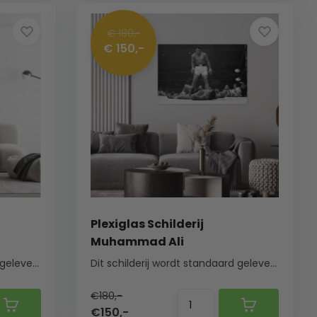
€ 180,-
€ 150,-
Plexiglas Schilderij
Muhammad Ali
Dit schilderij wordt standaard geleverd met een ...
Dit schilderij wordt standaard geleverd met een ...
€180,-
€150,-