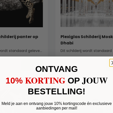
childerij panter op
Plexiglas Schilderij Mos
Dhabi
Dit schilderij wordt standaard geleverd met een ...
€180,-
ONTVANG
€150,-
KORTING
JOUW
10%
​
OP
BESTELLING!
€ 180,-
€ 295,-
Meld je aan en ontvang jouw 10% kortingscode én exclusieve
aanbiedingen per mail!