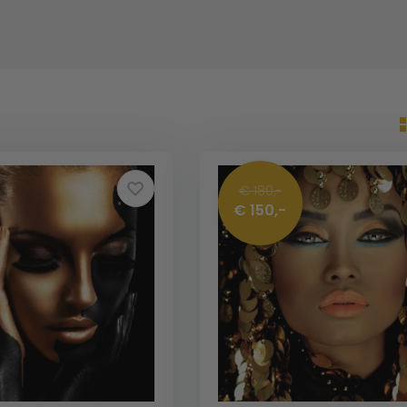
€ 180,-
€ 150,-