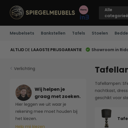
Alle
categorie
Meubelsets
Bankstellen
Tafels
Stoelen
Bedde
ALTIJD
DE
LAAGSTE PRIJSGARANTIE
Showroom in Rid
Tafellam
Verlichting
Tafellampen: Sfe
Wij helpen je
nachtkast, dresso
graag met zoeken.
geschikt voor s
Hier leggen we uit waar je
rekening mee moet houden bij
Tafe
het kiezen.
Help mij kiezen