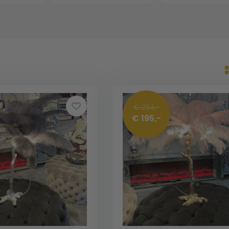
€ 234,-
€ 195,-