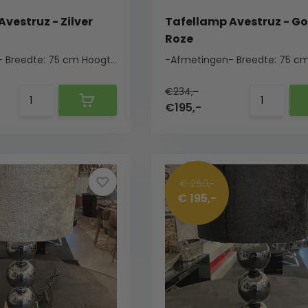
vestruz - Zilver
Tafellamp Avestruz - G
Roze
-
Breedte: 75 cm
Hoogte: 85 cm
...
-Afmetingen-
Breedte: 75 c
€234,-
€195,-
€ 250,-
€ 195,-