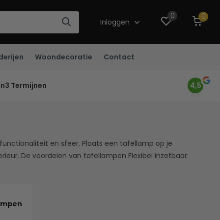
0
0
Inloggen
derijen
Woondecoratie
Contact
in3 Termijnen
4,5
unctionaliteit en sfeer. Plaats een tafellamp op je
nterieur. De voordelen van tafellampen Flexibel inzetbaar:
ampen