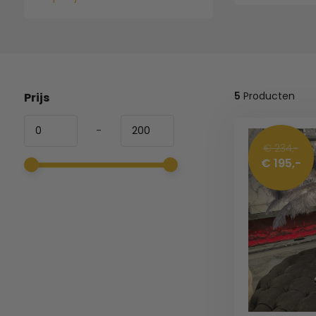
5
Producten
Prijs
-
€ 234,-
€ 195,-