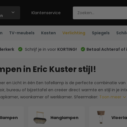
Klantenservice
ën
n
TV-meubels
Kasten
Verlichting
Spiegels
Schil
derkerk
Schrijf je in voor
KORTING!
Betaal Achteraf of 
pen in Eric Kuster stijl!
er en Licht in één Een tafellamp is de perfecte combinatie van f
ir, bureau of bijzettafel en creëer direct warmte en stijl in je i
laapkamer, woonkamer of werkkamer. Sfeermaker:
Toon meer
llampen
Hanglampen
Vloerl