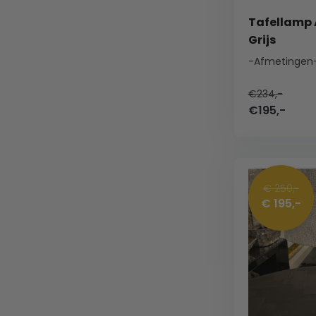
Tafellamp A
Grijs
-Afmetingen
€234,-
€195,-
€ 250,-
€ 195,-