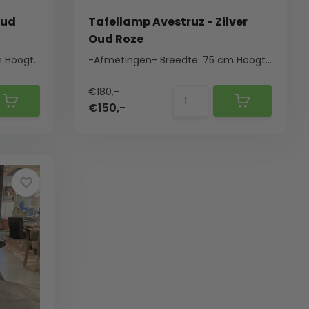
oud
Tafellamp Avestruz - Zilver
Oud Roze
m
Hoogte: 85 cm
...
-Afmetingen-
Breedte: 75 cm
Hoogte: 85 cm
€180,-
€150,-