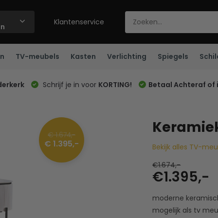
Klantenservice
ën
n
TV-meubels
Kasten
Verlichting
Spiegels
Schil
derkerk
Schrijf je in voor
KORTING!
Betaal Achteraf of 
Keramie
€ 1.674,-
€ 1.395,-
Bekijk alles TV-me
€1.674,-
€1.395,-
moderne keramisch
mogelijk als tv meu