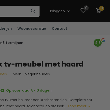
0
0
Inloggen
derijen
Woondecoratie
Contact
in3 Termijnen
4,5
k tv-meubel met haard
ubels
Merk:
Spiegelmeubels
Op voorraad: 5-10 dagen
e tv-meubel met een krasbestendige. Complete set
bel met haard, salontafel, en dressoir...
Toon meer