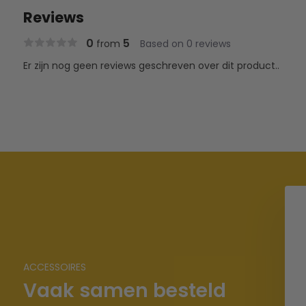
Reviews
0
5
from
Based on 0 reviews
Er zijn nog geen reviews geschreven over dit product..
ACCESSOIRES
Vaak samen besteld
 Eettafel wit/zwart
Keramiek Dressoir