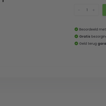
-
+
Beoordeeld me
Gratis
bezorgin
Geld terug
gara