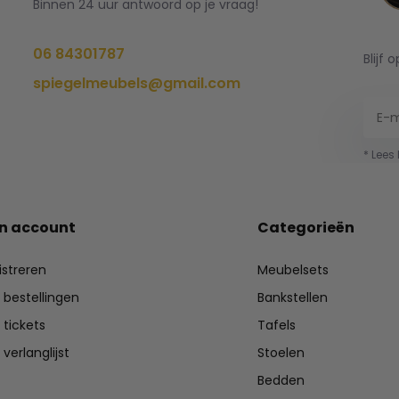
Binnen 24 uur antwoord op je vraag!
06 84301787
Blijf 
spiegelmeubels@gmail.com
* Lees
jn account
Categorieën
istreren
Meubelsets
n bestellingen
Bankstellen
 tickets
Tafels
 verlanglijst
Stoelen
Bedden