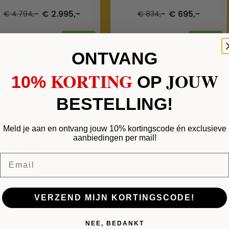
€ 2.995,-
€ 695,-
€ 4.794,-
€ 834,-
ONTVANG
KORTING
JOUW
10%
​
OP
BESTELLING!
iek tv-meubel met haard
Meld je aan en ontvang jouw 10% kortingscode én exclusieve
aanbiedingen per mail!
 200X50X55
Email
rraad: 5-10 dagen
VERZEND MIJN KORTINGSCODE!
NEE, BEDANKT