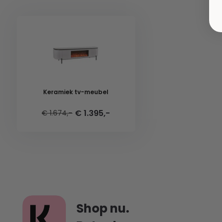
Keramiek tv-meubel
€ 1.395,-
€ 1.674,-
Shop nu.