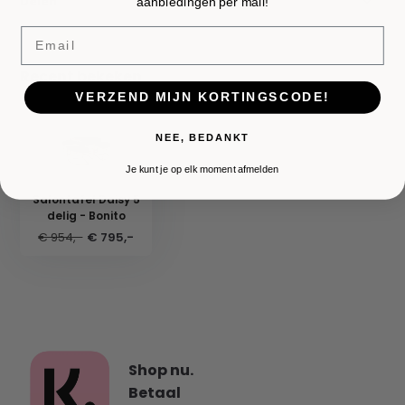
Delen
aanbiedingen per mail!
Email
Recent bekeken
VERZEND MIJN KORTINGSCODE!
NEE, BEDANKT
Je kunt je op elk moment afmelden
Salontafel Daisy 5
delig - Bonito
€ 954,-
€ 795,-
Shop nu.
Betaal