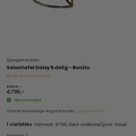
Spiegelmeubels
Salontafel Daisy 5 delig - Bonito
Bekijk alles Salontafels
€954,-
€795,-
Op voorraad
Zwarte tweedelige visgraat bonito...
Toon meer
1 variaties
Formaat: Ø 100, Kleur onderstel/poot: Goud
Formaat:
*