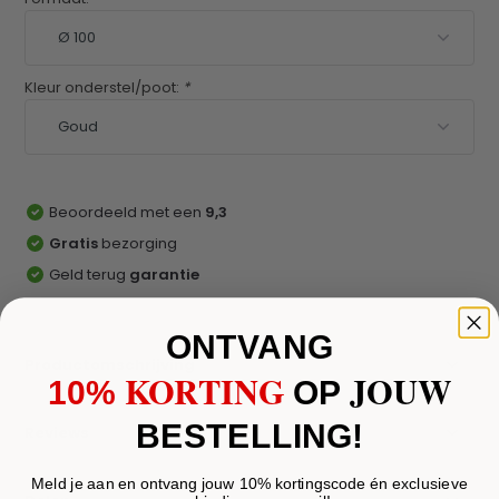
Kleur onderstel/poot:
*
Beoordeeld met een
9,3
Gratis
bezorging
Geld terug
garantie
ONTVANG
Productomschrijving
KORTING
JOUW
10%
​
OP
BESTELLING!
Reviews
Meld je aan en ontvang jouw 10% kortingscode én exclusieve