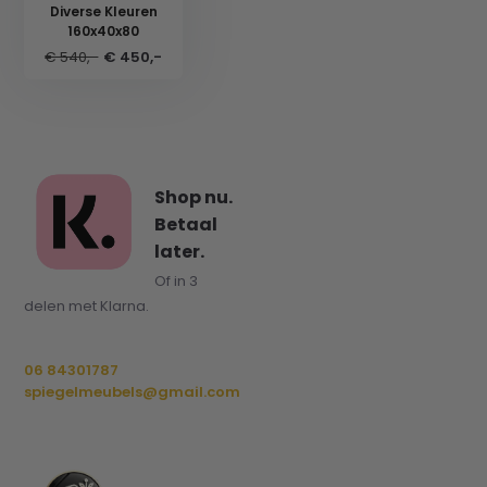
Diverse Kleuren
160x40x80
€ 540,-
€ 450,-
Shop nu.
Betaal
later.
Of in 3
delen met Klarna.
06 84301787
spiegelmeubels@gmail.com