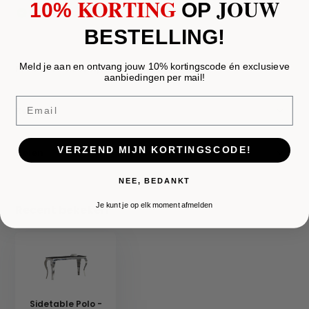
KORTING
JOUW
10%
​
OP
Geld terug
garantie
BESTELLING!
Meld je aan en ontvang jouw 10% kortingscode én exclusieve
Productomschrijving
aanbiedingen per mail!
Email
Reviews
VERZEND MIJN KORTINGSCODE!
Delen
NEE, BEDANKT
Je kunt je op elk moment afmelden
Recent bekeken
Sidetable Polo -