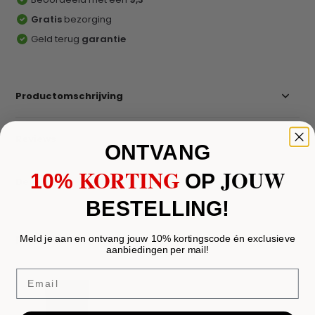
Gratis
bezorging
Geld terug
garantie
Productomschrijving
Reviews
ONTVANG
KORTING
JOUW
10%
​
OP
Delen
BESTELLING!
Recent bekeken
Meld je aan en ontvang jouw 10% kortingscode én exclusieve
aanbiedingen per mail!
Email