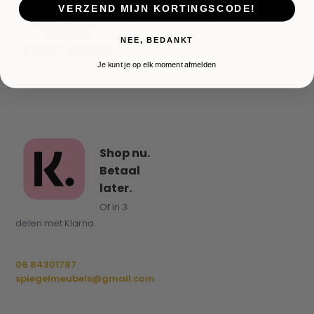
VERZEND MIJN KORTINGSCODE!
Visgraat Plain
Cinewall
NEE, BEDANKT
€ 3.594,-
€ 2.995,-
Je kunt je op elk moment afmelden
Shop nu.
Betaal
later.
Of in 3
delen met Klarna.
06 84301787
spiegelmeubels@gmail.com