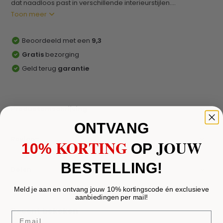
dat naadloos past in verschillende interieurstijlen....
Toon meer
Beoordeeld met een
9,3
Gratis
bezorging
Geld terug
garantie
Productomschrijving
ONTVANG
Reviews
KORTING
JOUW
10%
​
OP
BESTELLING!
Delen
Meld je aan en ontvang jouw 10% kortingscode én exclusieve
aanbiedingen per mail!
Recent bekeken
Email