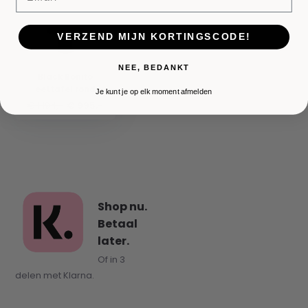
VERZEND MIJN KORTINGSCODE!
NEE, BEDANKT
Black Bonito
eettafel rond
Je kunt je op elk moment afmelden
€ 1.194,-
€ 995,-
Shop nu.
Betaal
later.
Of in 3
delen met Klarna.