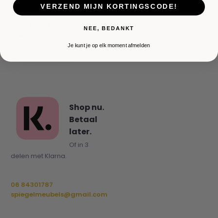
VERZEND MIJN KORTINGSCODE!
Black Bonito
Salontafel
NEE, BEDANKT
€ 834,-
€ 695,-
Je kunt je op elk moment afmelden
Shop nu.
Betaal
later.
Of in 3
delen met Klarna.
06 84301787
spiegelmeubels@gmail.com