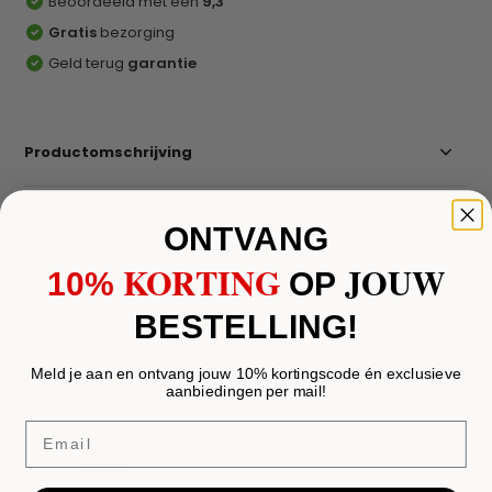
Beoordeeld met een
9,3
Gratis
bezorging
Geld terug
garantie
Productomschrijving
Reviews
ONTVANG
KORTING
JOUW
10%
​
OP
Delen
BESTELLING!
Recent bekeken
Meld je aan en ontvang jouw 10% kortingscode én exclusieve
aanbiedingen per mail!
Email