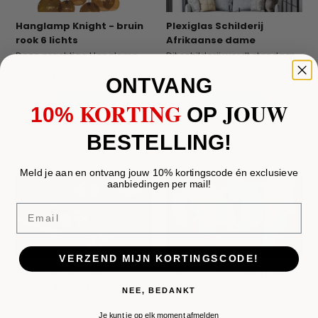
Hanglamp Knight - bruin
Plexiglas Schilderij
rook 6 lichts
Afrikaanse dame
Deze prachtige Hanglamp bestaat uit bruin bolle...
Dit schilderij wordt standaard geleverd met een ...
€354,-
€295,-
€180,-
€150,-
ONTVANG
KORTING
JOUW
10%
​
OP
BESTELLING!
Meld je aan en ontvang jouw 10% kortingscode én exclusieve
aanbiedingen per mail!
Email
VERZEND MIJN KORTINGSCODE!
Plexiglas Schilderij 3
Plexiglas Schilderij Slang
donker dames lig...
Dit schilderij wordt standaard geleverd met een ...
NEE, BEDANKT
Dit schilderij wordt standaard geleverd met een ...
Je kunt je op elk moment afmelden