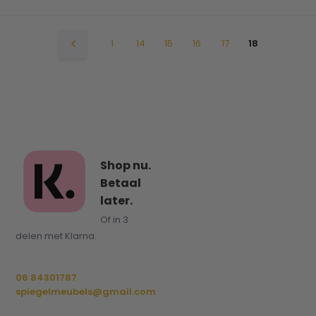
1
14
15
16
17
18
Shop nu.
Betaal
later.
Of in 3
delen met Klarna.
06 84301787
spiegelmeubels@gmail.com