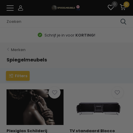
0
0
Schrijf je in voor
KORTING!
Merken
Spiegelmeubels
Filters
Plexiglas Schilderij
TV standaard Blocco