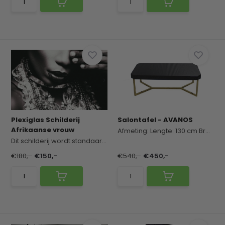
Plexiglas Schilderij
Salontafel - AVANOS
Afrikaanse vrouw
Afmeting:
Lengte: 130 cm
Breedte: 70 cm
Dit schilderij wordt standaard geleverd met een ...
€180,-
€150,-
€540,-
€450,-