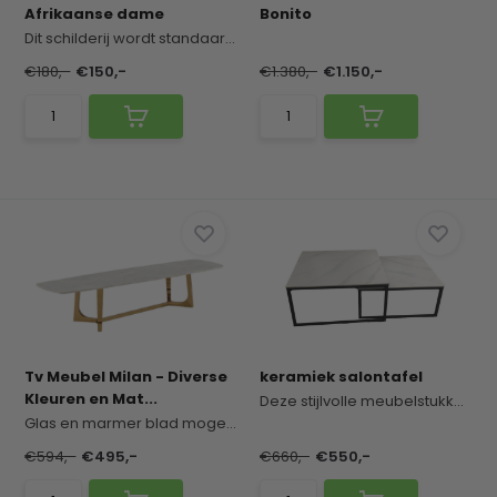
Afrikaanse dame
Bonito
Dit schilderij wordt standaard geleverd met een ...
€180,-
€150,-
€1.380,-
€1.150,-
Tv Meubel Milan - Diverse
keramiek salontafel
Kleuren en Mat...
Deze stijlvolle meubelstukken combineren verfijn...
Glas en marmer blad mogelijk, zilveren en gouden...
€594,-
€495,-
€660,-
€550,-