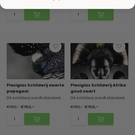
€180,-
€150,-
€180,-
€150,-
Plexiglas Schilderij zwarte
Plexiglas Schilderij Afrika
papegaai
goud zwart
Dit schilderij wordt standaard geleverd met een ...
Dit schilderij wordt standaard geleverd met een ...
€180,-
€150,-
€180,-
€150,-