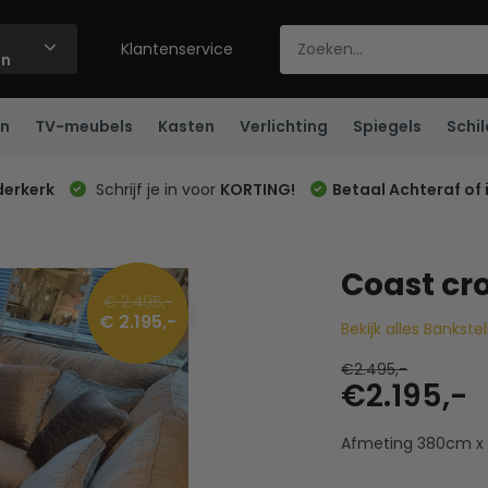
Klantenservice
ën
n
TV-meubels
Kasten
Verlichting
Spiegels
Schil
derkerk
Schrijf je in voor
KORTING!
Betaal Achteraf of 
Coast cr
€ 2.495,-
€ 2.195,-
Bekijk alles Bankste
€2.495,-
€2.195,-
Afmeting 380cm x