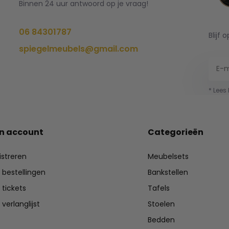
Binnen 24 uur antwoord op je vraag!
06 84301787
Blijf 
spiegelmeubels@gmail.com
* Lees
jn account
Categorieën
istreren
Meubelsets
n bestellingen
Bankstellen
 tickets
Tafels
 verlanglijst
Stoelen
Bedden