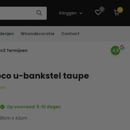
0
0
Inloggen
derijen
Woondecoratie
Contact
in3 Termijnen
4,5
oco u-bankstel taupe
llen
Op voorraad: 5-10 dagen
 91cm x 42cm