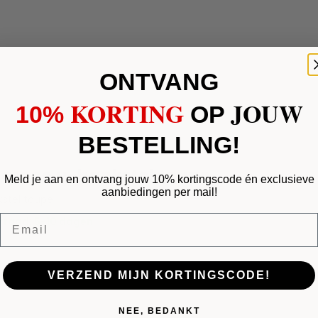
ONTVANG
KORTING
JOUW
10%
​
OP
BESTELLING!
 croco u-bankstel taupe
Meld je aan en ontvang jouw 10% kortingscode én exclusieve
aanbiedingen per mail!
stel taupe
Email
rraad: 5-10 dagen
VERZEND MIJN KORTINGSCODE!
NEE, BEDANKT