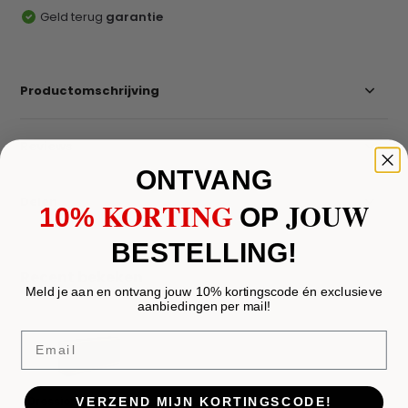
Geld terug
garantie
Productomschrijving
Reviews
ONTVANG
Delen
KORTING
JOUW
10%
​
OP
BESTELLING!
Recent bekeken
Meld je aan en ontvang jouw 10% kortingscode én exclusieve
aanbiedingen per mail!
Email
Dressior mk MK 0096
VERZEND MIJN KORTINGSCODE!