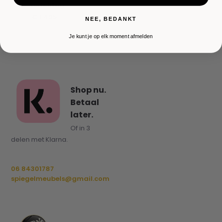
verlichting
€ 1.495,-
NEE, BEDANKT
Je kunt je op elk moment afmelden
Shop nu.
Betaal
later.
Of in 3
delen met Klarna.
06 84301787
spiegelmeubels@gmail.com