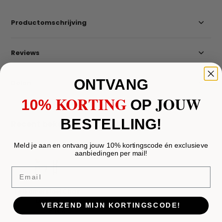
Productomschrijving
Reviews
ONTVANG
Delen
KORTING
JOUW
10%
​
OP
BESTELLING!
Recent bekeken
Meld je aan en ontvang jouw 10% kortingscode én exclusieve
aanbiedingen per mail!
Email
Eetkamerstoel Chair
Desirey
VERZEND MIJN KORTINGSCODE!
€ 180,-
€ 150,-