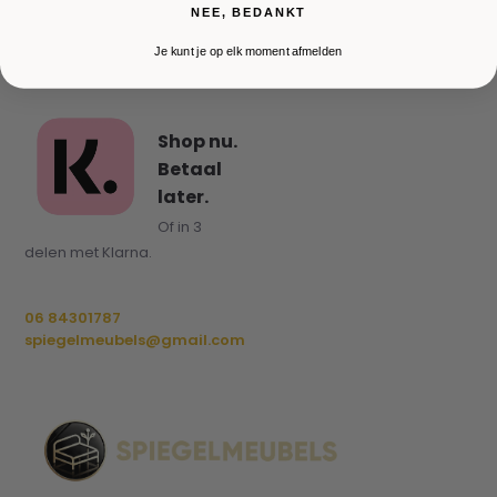
NEE, BEDANKT
Je kunt je op elk moment afmelden
Shop nu.
Betaal
later.
Of in 3
delen met Klarna.
06 84301787
spiegelmeubels@gmail.com