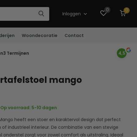
0
0
Inloggen
derijen
Woondecoratie
Contact
in3 Termijnen
4,5
tafelstoel mango
Op voorraad: 5-10 dagen
ango heeft een stoer en karaktervol design dat perfect
of industrieel interieur. De combinatie van een stevige
vol onderstel zorgt voor zowel comfort als uitstraling. Ideaal