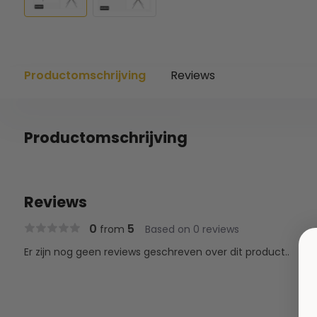
Productomschrijving
Reviews
Productomschrijving
Reviews
0
5
from
Based on 0 reviews
Er zijn nog geen reviews geschreven over dit product..