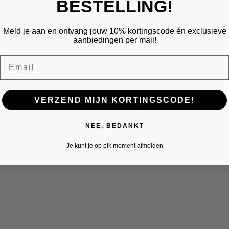
BESTELLING!
Meld je aan en ontvang jouw 10% kortingscode én exclusieve
aanbiedingen per mail!
ertafelstoel mango
Email
oel beige
raad: 5-10 dagen
VERZEND MIJN KORTINGSCODE!
NEE, BEDANKT
Je kunt je op elk moment afmelden