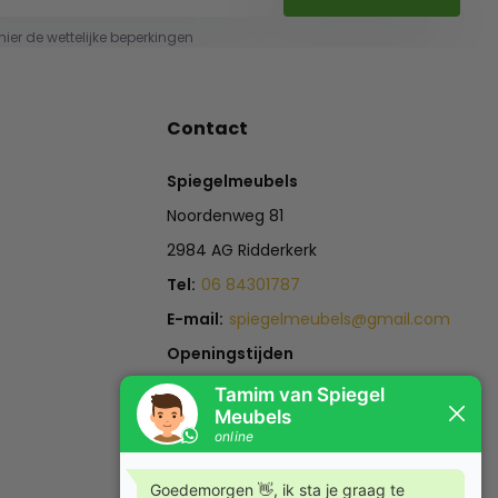
 hier de wettelijke beperkingen
Contact
Spiegelmeubels
Noordenweg 81
2984 AG Ridderkerk
Tel:
06 84301787
E-mail:
spiegelmeubels@gmail.com
Openingstijden
Maandag t/m Zaterdag:
12:00 -18:00
Zondag:
Gesloten