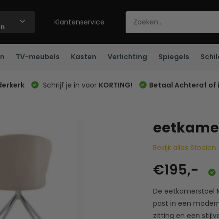
Klantenservice
ën
n
TV-meubels
Kasten
Verlichting
Spiegels
Schil
derkerk
Schrijf je in voor
KORTING!
Betaal Achteraf of 
eetkamer
Bekijk alles Stoelen
€195,-
De eetkamerstoel M
past in een modern 
zitting en een stijl