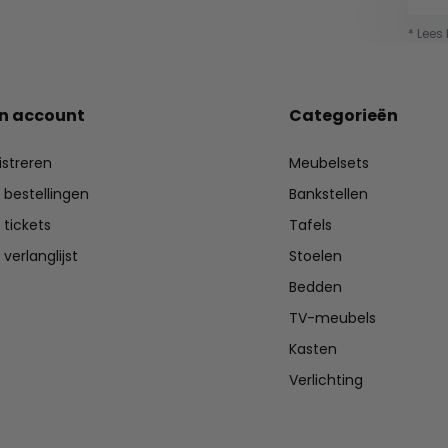
* Lees
jn account
Categorieën
istreren
Meubelsets
n bestellingen
Bankstellen
 tickets
Tafels
 verlanglijst
Stoelen
Bedden
TV-meubels
Kasten
Verlichting