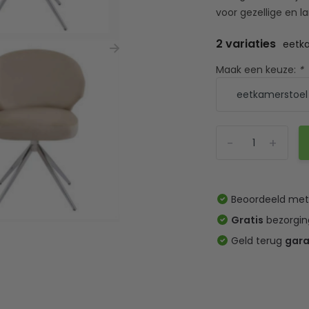
voor gezellige en la
2 variaties
eetk
Maak een keuze:
*
-
+
Beoordeeld me
Gratis
bezorgin
Geld terug
gara