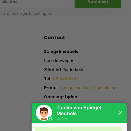
Abonneer
 hier de wettelijke beperkingen
Contact
Spiegelmeubels
Noordenweg 81
2984 AG Ridderkerk
Tel:
06 84301787
E-mail:
spiegelmeubels@gmail.com
Openingstijden
Maandag t/m Zaterdag:
12:00 -18:00
Zondag:
Gesloten