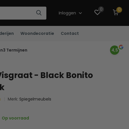
0
0
Inloggen
derijen
Woondecoratie
Contact
in3 Termijnen
4,5
Visgraat - Black Bonito
k
s
Merk:
Spiegelmeubels
Op voorraad