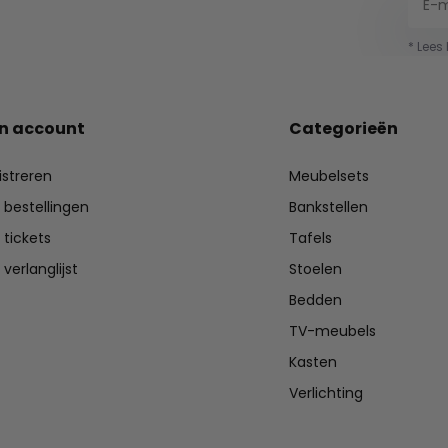
* Lees
jn account
Categorieën
istreren
Meubelsets
n bestellingen
Bankstellen
 tickets
Tafels
 verlanglijst
Stoelen
Bedden
TV-meubels
Kasten
Verlichting