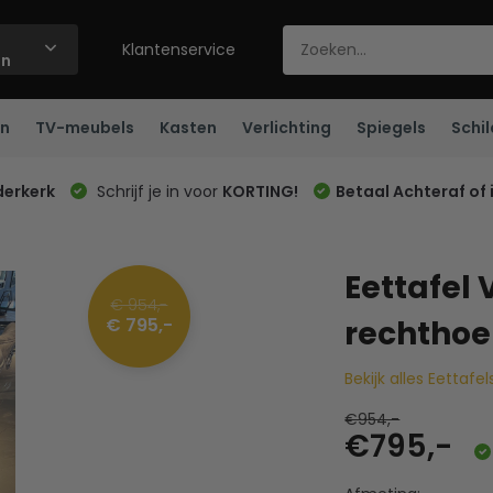
Klantenservice
ën
n
TV-meubels
Kasten
Verlichting
Spiegels
Schil
derkerk
Schrijf je in voor
KORTING!
Betaal Achteraf of 
Eettafel 
€ 954,-
€ 795,-
rechthoe
Bekijk alles Eettafel
€954,-
€795,-