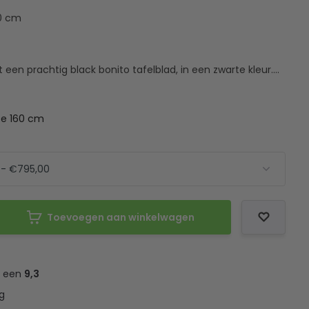
80 cm
 een prachtig black bonito tafelblad, in een zwarte kleur....
te 160 cm
Toevoegen aan winkelwagen
t een
9,3
g