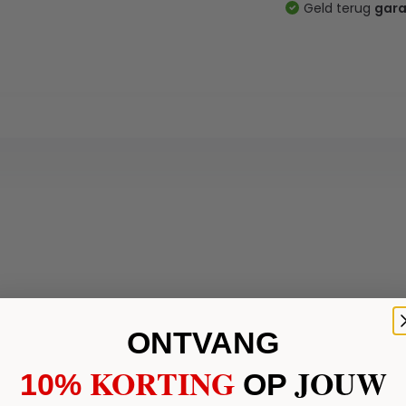
Geld terug
gara
ONTVANG
KORTING
JOUW
10%
​
OP