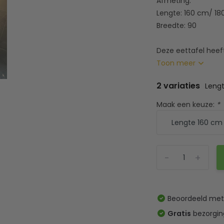
Afmeting:
Lengte: 160 cm/ 1
Breedte: 90
Deze eettafel heeft
Toon meer
2 variaties
Leng
Maak een keuze:
*
-
+
Beoordeeld me
Gratis
bezorgin