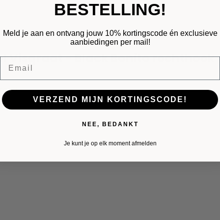
BESTELLING!
Meld je aan en ontvang jouw 10% kortingscode én exclusieve
aanbiedingen per mail!
el Visgraat - Black Bonito rechthoek
Email
 cm
raad
VERZEND MIJN KORTINGSCODE!
NEE, BEDANKT
Je kunt je op elk moment afmelden