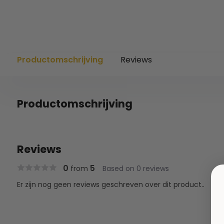
Productomschrijving
Reviews
Productomschrijving
Reviews
0
5
from
Based on 0 reviews
Er zijn nog geen reviews geschreven over dit product..