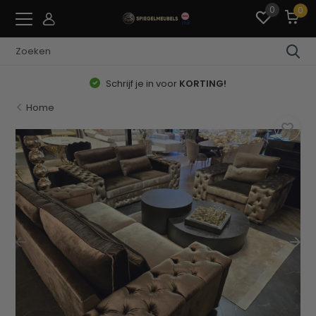
0
0
Schrijf je in voor
KORTING!
Home