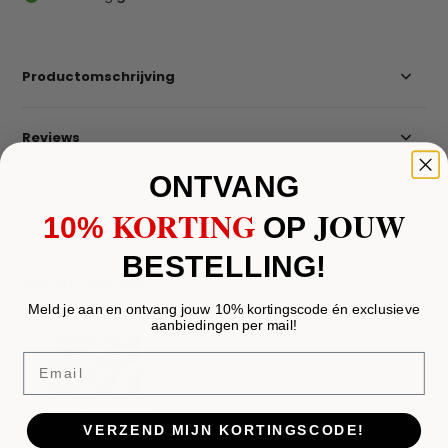
Productomschrijving
Reviews
ONTVANG
Delen
KORTING
JOUW
10%
​
OP
BESTELLING!
Recent bekeken
Meld je aan en ontvang jouw 10% kortingscode én exclusieve
aanbiedingen per mail!
Email
Victoria 3/2/1 Zits
VERZEND MIJN KORTINGSCODE!
bank