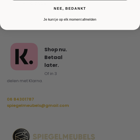
€ 3.995,-
€ 2.995,-
NEE, BEDANKT
Je kunt je op elk moment afmelden
Shop nu.
Betaal
later.
Of in 3
delen met Klarna.
06 84301787
spiegelmeubels@gmail.com