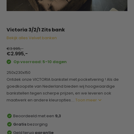
Victoria 3/2/1 Zits bank
Bekijk alles Velvet banken
€3.995,-
€2.995,-
Op voorraad: 5-10 dagen
250x230x150
Ontdek onze VICTORIA bankstel met pocketvering ! Als de
goedkoopste van Nederland bieden wij hoogwaardige
bankstellen tegen scherpe prijzen, en we leveren ook
maatwerk en andere kleuropties....
Toon meer
Beoordeeld met een
9,3
Gratis
bezorging
Geld terug
garantie