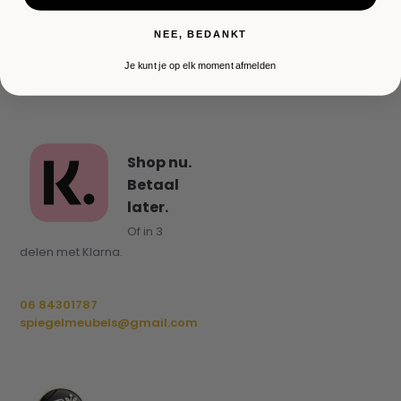
bruin
€ 395,-
NEE, BEDANKT
Je kunt je op elk moment afmelden
Shop nu.
Betaal
later.
Of in 3
delen met Klarna.
06 84301787
spiegelmeubels@gmail.com