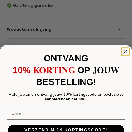
Geld terug
garantie
Productomschrijving
Reviews
ONTVANG
Delen
KORTING
JOUW
10%
​
OP
BESTELLING!
Recent bekeken
Meld je aan en ontvang jouw 10% kortingscode én exclusieve
aanbiedingen per mail!
Email
hanglamp isabella
VERZEND MIJN KORTINGSCODE!