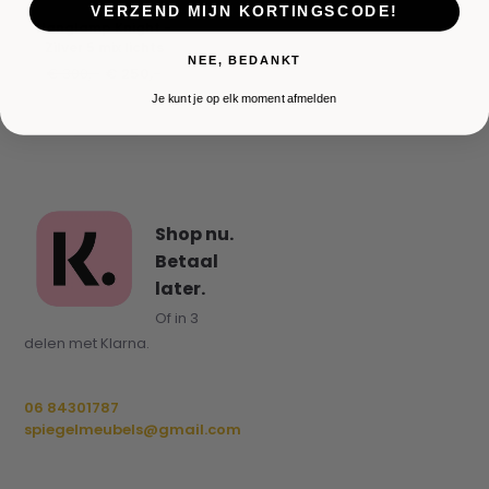
VERZEND MIJN KORTINGSCODE!
Hanglamp Knight -
Zilver 5 mix lichts
NEE, BEDANKT
€ 300,-
€ 250,-
Je kunt je op elk moment afmelden
Shop nu.
Betaal
later.
Of in 3
delen met Klarna.
06 84301787
spiegelmeubels@gmail.com