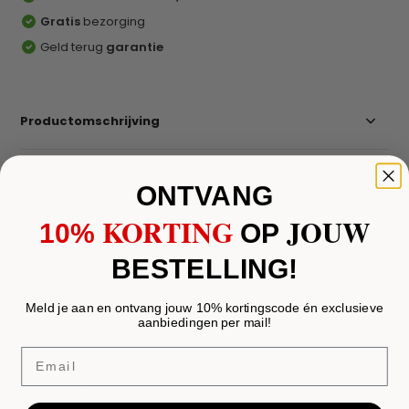
Gratis
bezorging
Geld terug
garantie
Productomschrijving
Reviews
ONTVANG
KORTING
JOUW
10%
​
OP
Delen
BESTELLING!
Recent bekeken
Meld je aan en ontvang jouw 10% kortingscode én exclusieve
aanbiedingen per mail!
Email