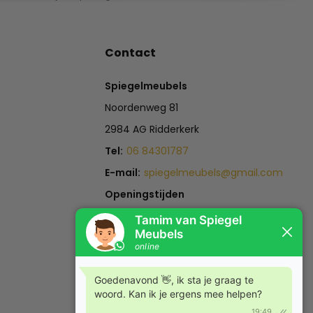
Contact
Spiegelmeubels
Noordenweg 81
2984 AG Ridderkerk
Tel:
06 84301787
E-mail:
spiegelmeubels@gmail.com
Openingstijden
Maandag t/m Zaterdag:
12:00 -18:00
Zondag:
Gesloten