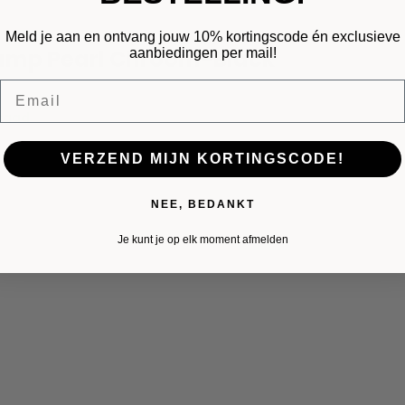
Meld je aan en ontvang jouw 10% kortingscode én exclusieve
amp Pearl Chroom-Black
aanbiedingen per mail!
Email
raad
VERZEND MIJN KORTINGSCODE!
NEE, BEDANKT
Je kunt je op elk moment afmelden