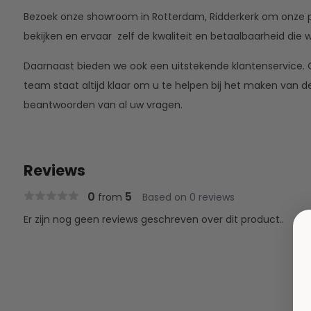
Bezoek onze showroom in Rotterdam, Ridderkerk om onze 
bekijken en ervaar zelf de kwaliteit en betaalbaarheid die
Daarnaast bieden we ook een uitstekende klantenservice. O
team staat altijd klaar om u te helpen bij het maken van de
beantwoorden van al uw vragen.
Reviews
0
5
from
Based on 0 reviews
Er zijn nog geen reviews geschreven over dit product..