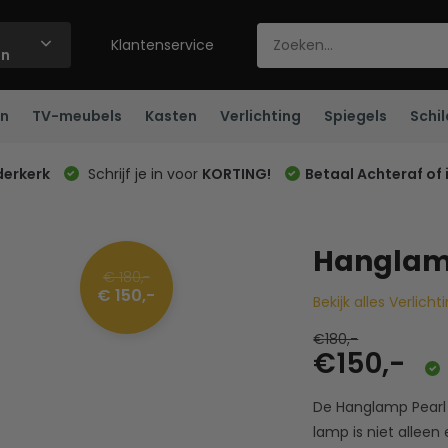
Klantenservice
ën
n
TV-meubels
Kasten
Verlichting
Spiegels
Schil
derkerk
Schrijf je in voor
KORTING!
Betaal Achteraf of 
Hanglam
€ 180,-
€ 150,-
Bekijk alles Verlicht
€180,-
€150,-
De Hanglamp Pearl C
lamp is niet alleen