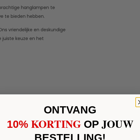
prachtige hanglampen te
 we te bieden hebben.
ns vriendelijke en deskundige
 juiste keuze en het
ONTVANG
KORTING
JOUW
10%
​
OP
BESTELLING!