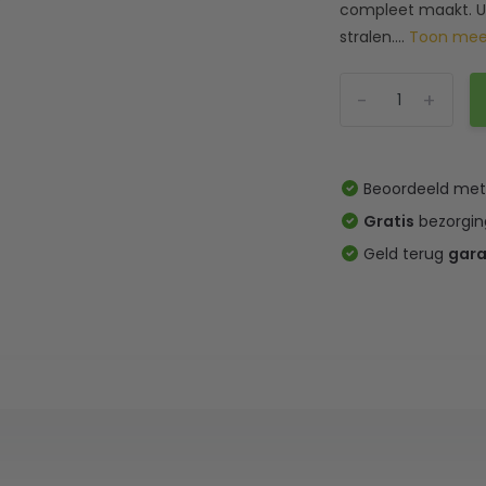
compleet maakt. Up
stralen....
Toon me
-
+
Beoordeeld me
Gratis
bezorgin
Geld terug
gara