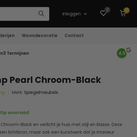
0
0
Inloggen
derijen
Woondecoratie
Contact
in3 Termijnen
4,5
p Pearl Chroom-Black
ing
Merk:
Spiegelmeubels
Op voorraad
hroom-Black en verlicht je huis met stijl en klasse. Deze
 een lichtbron, maar ook een kunstwerk dat je interieur