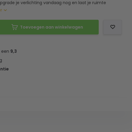
grade je verlichting vandaag nog en laat je ruimte
er
Toevoegen aan winkelwagen
t een
9,3
g
ntie