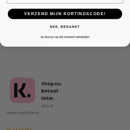
VERZEND MIJN KORTINGSCODE!
NEE, BEDANKT
Isabella hangend tv
meubel beige
Je kunt je op elk moment afmelden
€ 700,-
Shop nu.
Betaal
later.
Of in 3
delen met Klarna.
06 84301787