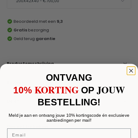
Beoordeeld met een
9,3
Gratis
bezorging
Geld terug
garantie
Productomschrijving
ONTVANG
Reviews
KORTING
JOUW
10%
​
OP
BESTELLING!
Delen
Meld je aan en ontvang jouw 10% kortingscode én exclusieve
aanbiedingen per mail!
Recent bekeken
Email