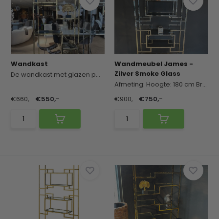
Wandkast
Wandmeubel James -
Zilver Smoke Glass
De wandkast met glazen panelen is een moderne en...
Afmeting:
Hoogte: 180 cm
Breedte: 100 cm
€660,-
€550,-
€900,-
€750,-