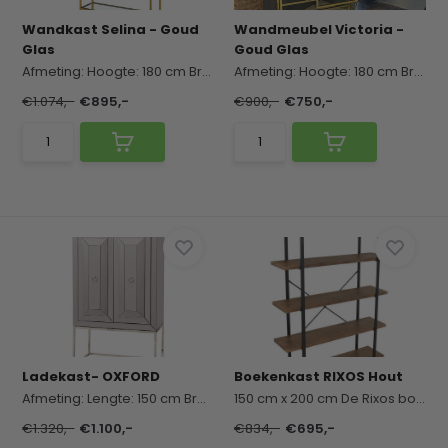
Wandkast Selina - Goud
Wandmeubel Victoria -
Glas
Goud Glas
Afmeting:
Hoogte: 180 cm
Breedte: 100 cm
Afmeting:
Diep...
Hoogte: 180 cm
Breedte: 100 cm
€1.074,-
€895,-
€900,-
€750,-
Ladekast- OXFORD
Boekenkast RIXOS Hout
Afmeting:
Lengte: 150 cm
Breedte: 90 cm
150 cm x 200 cm
De ...
De Rixos boekenkast is een ve...
€1.320,-
€1.100,-
€834,-
€695,-