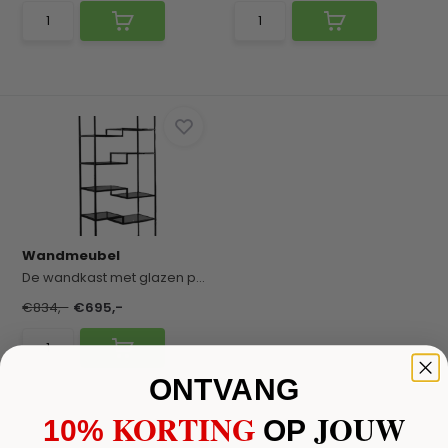
Wandmeubel
De wandkast met glazen panelen is een moderne en...
€834,-
€695,-
ONTVANG
KORTING
JOUW
10%
​
OP