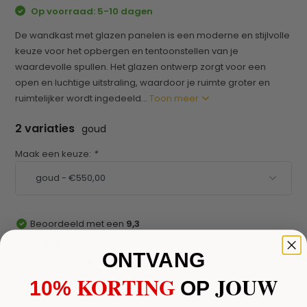
Op voorraad: 5-10 dagen
De wandkast met glazen panelen is een moderne en stijlvolle
keuze voor het opbergen en tentoonstellen van je
waardevolle spullen. Het glazen ontwerp zorgt voor een
open en luchtige uitstraling, waardoor je ruimte groter en
ruimtelijker wordt ingedeeld...
Toon meer
2 variaties
goud
Maak een keuze:
*
Beoordeeld met een
9,3
Gratis
bezorging
ONTVANG
Geld terug
garantie
KORTING
JOUW
10%
​
OP