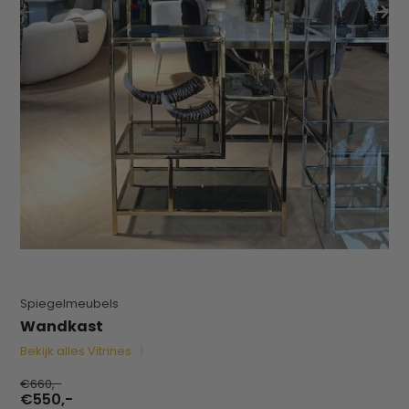
Spiegelmeubels
Wandkast
Bekijk alles Vitrines
€660,-
€550,-