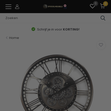
0
0
Schrijf je in voor
KORTING!
Home