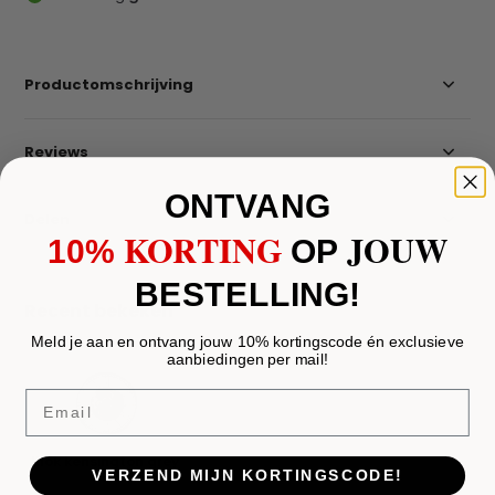
Productomschrijving
Reviews
ONTVANG
Delen
KORTING
JOUW
10%
​
OP
BESTELLING!
Recent bekeken
Meld je aan en ontvang jouw 10% kortingscode én exclusieve
aanbiedingen per mail!
Email
Klok kensington grey
VERZEND MIJN KORTINGSCODE!