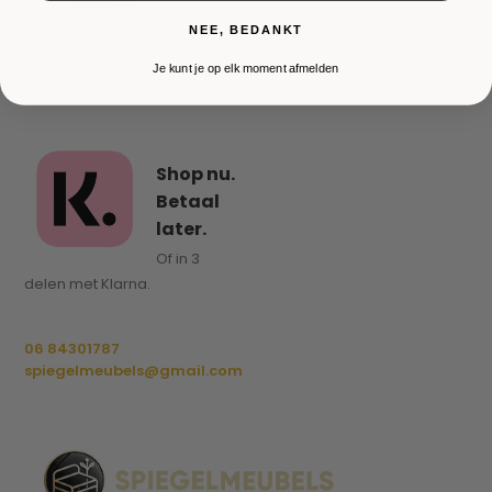
€ 225,-
NEE, BEDANKT
Je kunt je op elk moment afmelden
Shop nu.
Betaal
later.
Of in 3
delen met Klarna.
06 84301787
spiegelmeubels@gmail.com