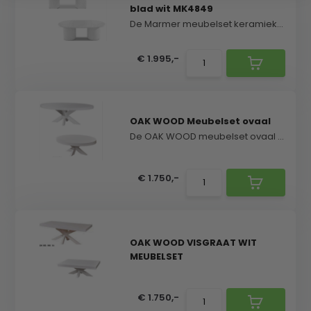
blad wit MK4849
De Marmer meubelset keramiek blad wit MK4849 combi...
€ 1.995,-
OAK WOOD Meubelset ovaal
De OAK WOOD meubelset ovaal combineert warme houte...
€ 1.750,-
OAK WOOD VISGRAAT WIT
MEUBELSET
€ 1.750,-