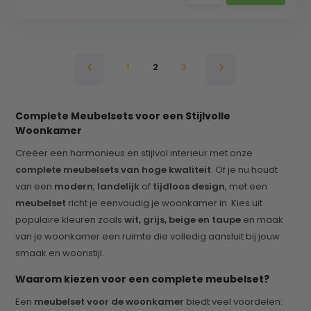
1
2
3
Complete Meubelsets voor een Stijlvolle
Woonkamer
Creëer een harmonieus en stijlvol interieur met onze
complete meubelsets van hoge kwaliteit
. Of je nu houdt
van een
modern
,
landelijk
of
tijdloos design
, met een
meubelset
richt je eenvoudig je woonkamer in. Kies uit
populaire kleuren zoals
wit, grijs, beige en taupe
en maak
van je woonkamer een ruimte die volledig aansluit bij jouw
smaak en woonstijl.
Waarom kiezen voor een complete meubelset?
Een
meubelset voor de woonkamer
biedt veel voordelen: