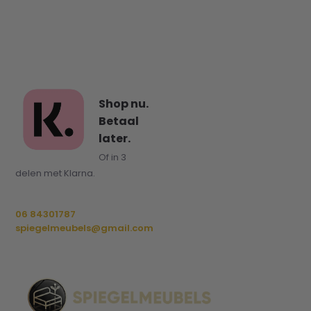
Shop nu.
Betaal
later.
Of in 3
delen met Klarna.
06 84301787
spiegelmeubels@gmail.com