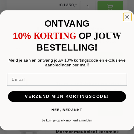
€ 1.350,-
ONTVANG
Travertine organische
KORTING
JOUW
10%
​
OP
eettafel en salontafel
De Travertine organische eettafel en salontafel co...
BESTELLING!
€ 1.350,-
Meld je aan en ontvang jouw 10% kortingscode én exclusieve
aanbiedingen per mail!
Email
Travertine 2 delige meubelset
De Travertine 2-delige meubelset combineert stijl,...
VERZEND MIJN KORTINGSCODE!
€ 1.750,-
NEE, BEDANKT
Je kunt je op elk moment afmelden
Marmer meubelset keramiek