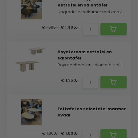
eettafel en salontafel
Upgrade je eetkamer met een Japandi stijl eettafe...
€ 1.695,-
€ 1.495,-
Royal cream eettafel en
salontafel
Royal eettafel en salontafel set in cream kleur me...
€ 1.350,-
Eettafel en salontafel marmer
ovaal
€ 1.800,-
€ 1.600,-