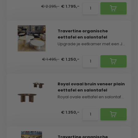
€ 2.295,-
€ 1.795,-
Travertine organische
eettafel en salontafel
Upgrade je eetkamer met een Japandi stijl eettafe...
€ 1.495,-
€ 1.250,-
Royal ovaal bruin veneer plain
eettafel en salontafel
Royal ovale eettafel en salontafel set uitgevoerd ...
€ 1.350,-
Travertine organische