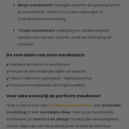
Beige meubelsets
: brengen warmte en gezelligheid in
je woonkamer. Perfect voor een natuurlijke of
Scandinavische inrichting.
Taupe meubelsets
: veelzijdig en subtiel elegant.
Ideaal voor wie een zachte, neutrale uitstraling wil
creëren.
De voordelen van onze meubelsets
✔️ Eenheid en balans in je interieur
✔️ Keuze uit verschillende stijlen en kleuren
✔️ Alles in één keer geregeld – tijdbesparend
✔️ Duurzame materialen en hoge kwaliteit
Voor elke woonstijl de perfecte meubelset
Of je nu kiest voor een
moderne woonkamer
, een
klassieke
inrichting
of een
landelijke sfeer
, met onze meubelsets
combineer je
comfort en design
. Dankzij de veelzijdigheid
vind je altijd een set die past bij jouw smaak en interieur.