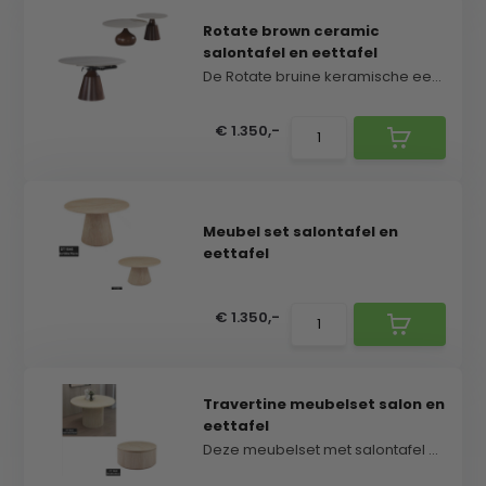
Rotate brown ceramic
salontafel en eettafel
De Rotate bruine keramische eettafel vormt het har...
€ 1.350,-
Meubel set salontafel en
eettafel
€ 1.350,-
Travertine meubelset salon en
eettafel
Deze meubelset met salontafel en eettafel combinee...