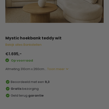
Mystic hoekbank teddy wit
Bekijk alles Bankstellen
€1.695,-
Op voorraad
Afmeting 310cm x 260cm...
Toon meer
Beoordeeld met een
9,3
Gratis
bezorging
Geld terug
garantie