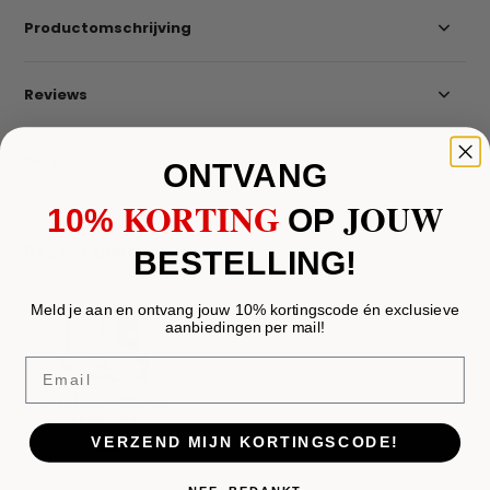
Productomschrijving
Reviews
Delen
ONTVANG
KORTING
JOUW
10%
​
OP
Recent bekeken
BESTELLING!
Meld je aan en ontvang jouw 10% kortingscode én exclusieve
aanbiedingen per mail!
Email
Mystic hoekbank
teddy wit
VERZEND MIJN KORTINGSCODE!
€ 1.695,-