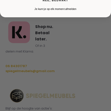
NEE, BEDANKT
Je kunt je op elk moment afmelden
Shop nu.
Betaal
later.
Of in 3
delen met Klarna.
06 84301787
spiegelmeubels@gmail.com
Blijf op de hoogte van actie's: