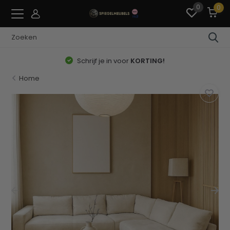
0
0
Schrijf je in voor
KORTING!
Home