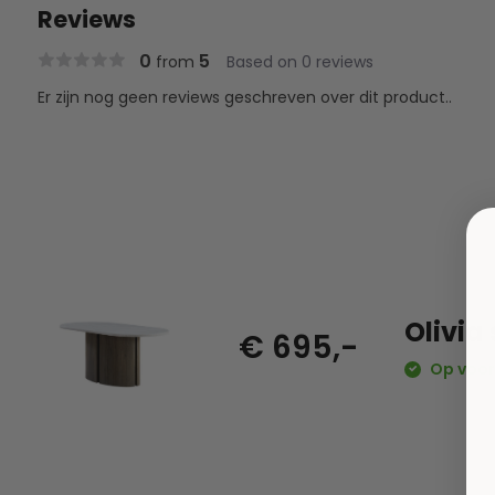
Reviews
0
5
from
Based on 0 reviews
Er zijn nog geen reviews geschreven over dit product..
Olivia 
€ 695,-
Op voor