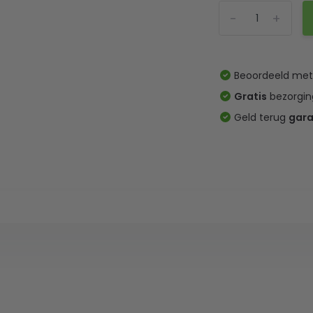
-
+
Beoordeeld me
Gratis
bezorgin
Geld terug
gara