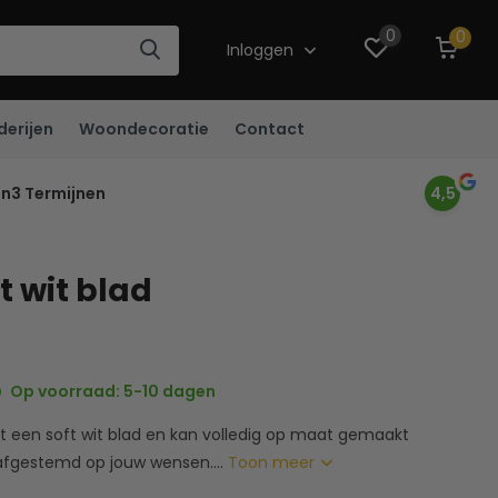
0
0
Inloggen
derijen
Woondecoratie
Contact
in3 Termijnen
4,5
ft wit blad
Op voorraad: 5-10 dagen
ft een soft wit blad en kan volledig op maat gemaakt
afgestemd op jouw wensen....
Toon meer