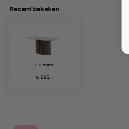
Recent bekeken
Olivia soft
€ 695,-