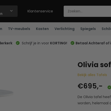
Klantenservice
ën
n
TV-meubels
Kasten
Verlichting
Spiegels
Schil
derkerk
Schrijf je in voor
KORTING!
Betaal Achteraf of 
Olivia so
Bekijk alles Tafels
€695,-
De Olivia tafel hee
worden, helemaal 