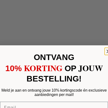
ONTVANG
KORTING
JOUW
10%
​
OP
soft wit blad
BESTELLING!
raad: 5-10 dagen
Meld je aan en ontvang jouw 10% kortingscode én exclusieve
aanbiedingen per mail!
Email