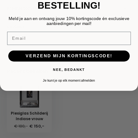
BESTELLING!
Productomschrijving
Meld je aan en ontvang jouw 10% kortingscode én exclusieve
aanbiedingen per mail!
Reviews
Email
Delen
VERZEND MIJN KORTINGSCODE!
Recent bekeken
NEE, BEDANKT
Je kunt je op elk moment afmelden
Plexiglas Schilderij
Indiase vrouw
€ 180,-
€ 150,-