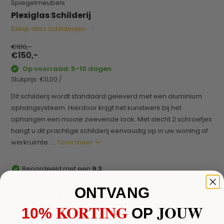
Spiegelmeubels
Plexiglas Schilderij
Bekijk alles Schilderijen
€180,-
€150,-
Op voorraad: 5-10 dagen
Stukprijs:
€0,00
/
Dit schilderij wordt standaard geleverd met een aluminium
ophangsysteem. Hierdoor krijgt het kunstwerk bij het
ophangen een mooie zwevende look. Met slecht 2 schroefjes
hangt u dit prachtige schilderij eenvoudig op in uw woning of
werkruimte ....
Toon meer
Beoordeeld met een
9,3
Gratis
bezorging
ONTVANG
Geld terug
garantie
KORTING
JOUW
10%
​
OP