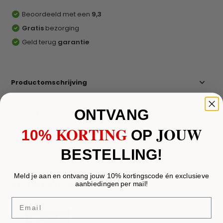
Beoordeeld met een
9,3
Gratis
bezorging
Geld terug
garantie
Productomschrijving
ONTVANG
Reviews
KORTING
JOUW
10%
​
OP
Delen
BESTELLING!
Meld je aan en ontvang jouw 10% kortingscode én exclusieve
Recent bekeken
aanbiedingen per mail!
Email