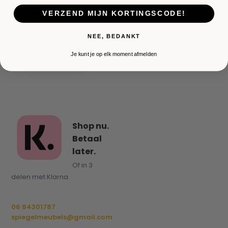
VERZEND MIJN KORTINGSCODE!
Romano U- Bankstel
NEE, BEDANKT
€ 2.495,-
€ 1.995,-
Je kunt je op elk moment afmelden
Shop nu.
Betaal
later.
Of in 3
delen met Klarna.
06 84301787
spiegelmeubels@gmail.com