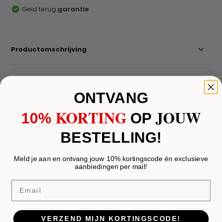
Geld terug
garantie
Productomschrijving
Reviews
ONTVANG
Delen
KORTING
JOUW
10%
​
OP
BESTELLING!
Recent bekeken
Meld je aan en ontvang jouw 10% kortingscode én exclusieve
aanbiedingen per mail!
Email
ROTATE DT BLACK
VERZEND MIJN KORTINGSCODE!