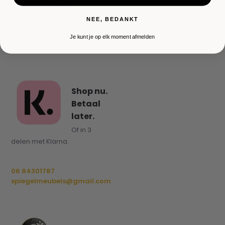
BEIGE CERAMIC
€ 950,-
NEE, BEDANKT
Je kunt je op elk moment afmelden
Shop nu.
Betaal
later.
Of in 3
delen met Klarna.
06 84301787
spiegelmeubels@gmail.com