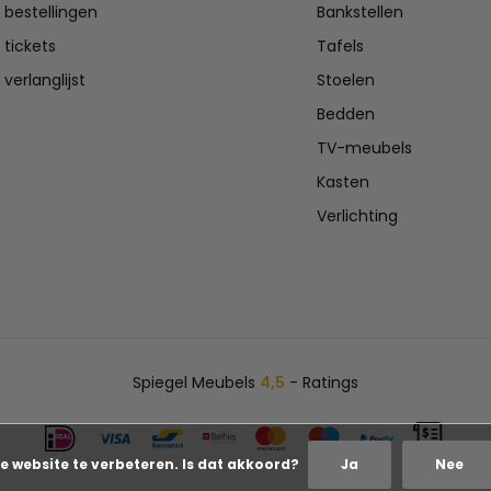
n bestellingen
Bankstellen
 tickets
Tafels
 verlanglijst
Stoelen
Bedden
TV-meubels
Kasten
Verlichting
Spiegel Meubels
4,5
- Ratings
e website te verbeteren. Is dat akkoord?
Ja
Nee