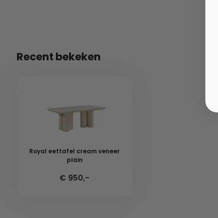
Recent bekeken
Royal eettafel cream veneer
plain
€ 950,-