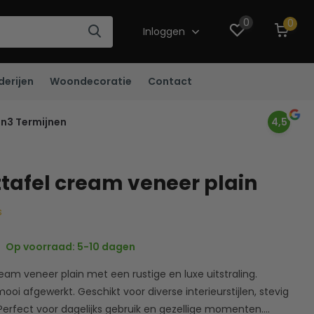
0
0
Inloggen
derijen
Woondecoratie
Contact
in3 Termijnen
4,5
ttafel cream veneer plain
s
Op voorraad: 5-10 dagen
ream veneer plain met een rustige en luxe uitstraling.
mooi afgewerkt. Geschikt voor diverse interieurstijlen, stevig
Perfect voor dagelijks gebruik en gezellige momenten....