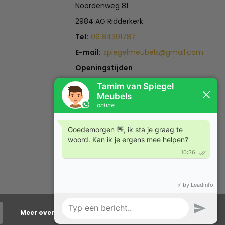
Noordenweg 81
2984 AG Ridderkerk
Tel:
06 84301787
E-mail:
spiegelmeubels@gmail.com
Openingstijden
Maandag t/m Zaterdag:
12:00 -18:00
Zondag:
Gesloten
Meer over cookies »