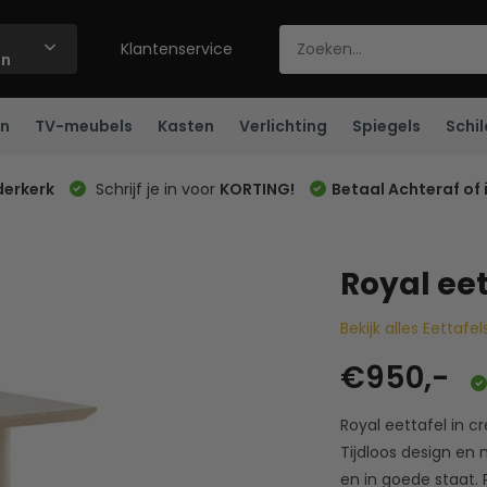
Klantenservice
ën
n
TV-meubels
Kasten
Verlichting
Spiegels
Schil
derkerk
Schrijf je in voor
KORTING!
Betaal Achteraf of 
Royal ee
Bekijk alles Eettafel
€950,-
Royal eettafel in c
Tijdloos design en 
en in goede staat. 