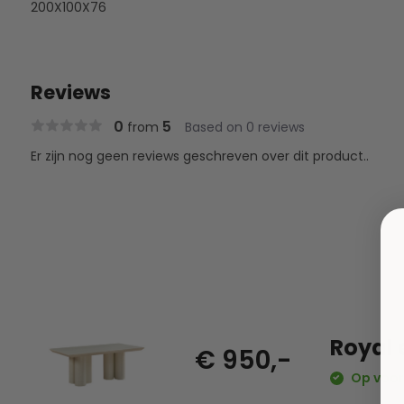
200X100X76
Reviews
0
5
from
Based on 0 reviews
Er zijn nog geen reviews geschreven over dit product..
Royal 
€ 950,-
Op voor