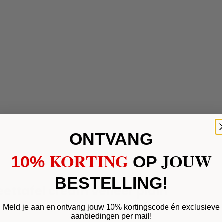
ONTVANG
KORTING
JOUW
10%
​
OP
BESTELLING!
eettafel cream veneer plain
Meld je aan en ontvang jouw 10% kortingscode én exclusieve
raad: 5-10 dagen
aanbiedingen per mail!