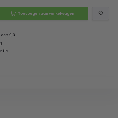
Toevoegen aan winkelwagen
t een
9,3
g
ntie