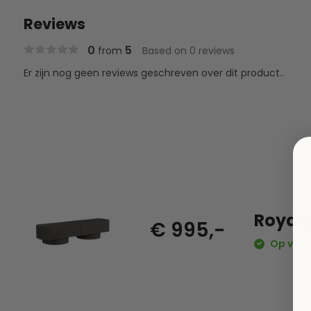
Reviews
0
5
from
Based on 0 reviews
Er zijn nog geen reviews geschreven over dit product..
Royal 
€ 995,-
Op voor