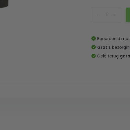
-
+
Beoordeeld me
Gratis
bezorgin
Geld terug
gara