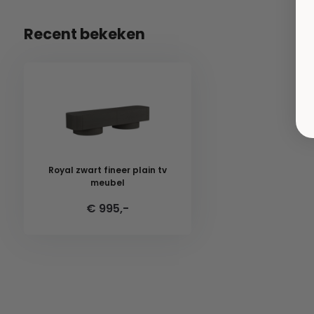
Recent bekeken
Royal zwart fineer plain tv
meubel
€ 995,-