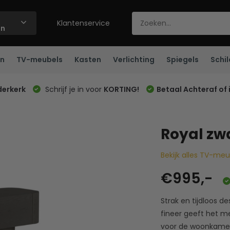
Klantenservice
ën
n
TV-meubels
Kasten
Verlichting
Spiegels
Schil
derkerk
Schrijf je in voor
KORTING!
Betaal Achteraf of 
Royal zwa
Bekijk alles TV-me
€995,-
Strak en tijdloos d
fineer geeft het me
voor de woonkamer.