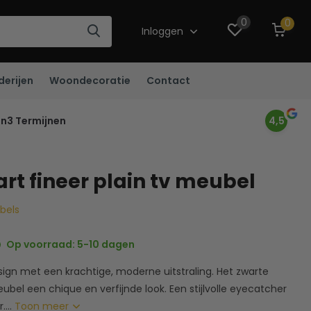
0
0
Inloggen
derijen
Woondecoratie
Contact
in3 Termijnen
4,5
rt fineer plain tv meubel
ubels
Op voorraad: 5-10 dagen
esign met een krachtige, moderne uitstraling. Het zwarte
ubel een chique en verfijnde look. Een stijlvolle eyecatcher
...
Toon meer