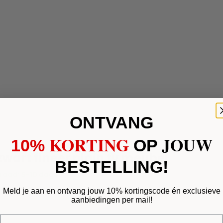
ONTVANG
KORTING
JOUW
10%
​
OP
zwart fineer plain tv meubel
BESTELLING!
raad: 5-10 dagen
Meld je aan en ontvang jouw 10% kortingscode én exclusieve
aanbiedingen per mail!
Email