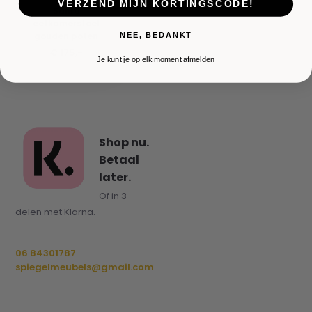
VERZEND MIJN KORTINGSCODE!
Sahra
eetkamerstoel
gouden poten
NEE, BEDANKT
€ 175,-
Je kunt je op elk moment afmelden
Shop nu.
Betaal
later.
Of in 3
delen met Klarna.
06 84301787
spiegelmeubels@gmail.com