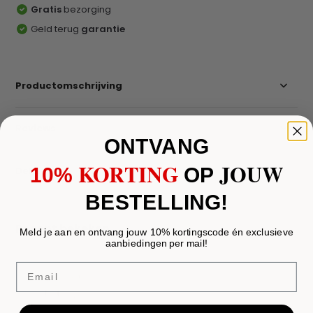
Gratis
bezorging
Geld terug
garantie
Productomschrijving
Reviews
ONTVANG
KORTING
JOUW
10%
​
OP
Delen
BESTELLING!
Recent bekeken
Meld je aan en ontvang jouw 10% kortingscode én exclusieve
aanbiedingen per mail!
Email