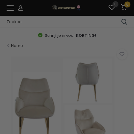
0
0
Schrijf je in voor
KORTING!
Home