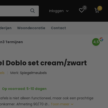
0
0
Inloggen
derijen
Woondecoratie
Contact
in3 Termijnen
4,5
el Doblo set cream/zwart
fels
Merk:
Spiegelmeubels
Op voorraad: 5-10 dagen
afels is niet alleen functioneel, maar ook een prachtige
oonkamer. Afmeting 90/70 Ø...
Toon meer