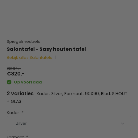
Spiegelmeubels
Salontafel - Sasy houten tafel
Bekijk alles Salontafels
€984,-
€820,-
Op voorraad
2 variaties
Kader: Zilver, Formaat: 90X90, Blad: S.HOUT
+ GLAS
Kader:
*
Formaat:
*