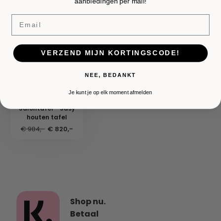
Delen
aanbiedingen per mail!
Email
Recent bekeken
VERZEND MIJN KORTINGSCODE!
NEE, BEDANKT
Je kunt je op elk moment afmelden
Salontafel - Sasy
houten tafel
€ 984,-
€ 820,-
Shop nu.
Betaal