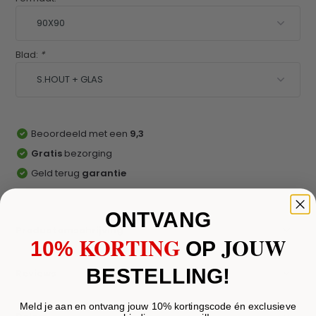
Blad:
*
Beoordeeld met een
9,3
Gratis
bezorging
Geld terug
garantie
ONTVANG
Productomschrijving
KORTING
JOUW
10%
​
OP
BESTELLING!
Reviews
Meld je aan en ontvang jouw 10% kortingscode én exclusieve