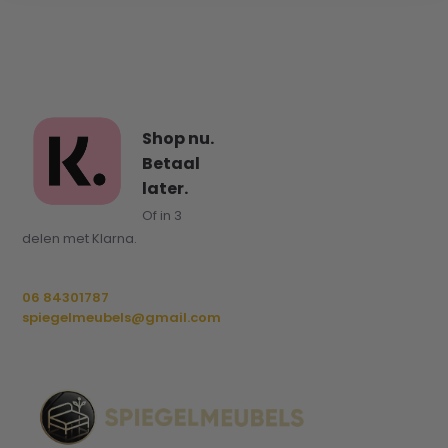
Shop nu.
Betaal
later.
Of in 3
delen met Klarna.
06 84301787
spiegelmeubels@gmail.com