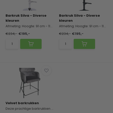
Barkruk Silva - Diverse
Barkruk Silva - Diverse
kleuren
kleuren
Afmeting:
Hoogte: 91 cm - 112 cm
Breedte: 55 c...
Afmeting:
Hoogte: 91 cm - 112 cm
€234,-
€195,-
€234,-
€195,-
Velvet barkrukken
Deze prachtige barkrukken hebben een heerlijk z...