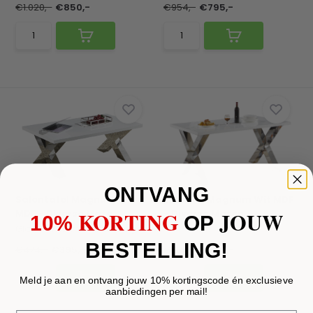
€1.020,-
€850,-
€954,-
€795,-
ONTVANG
Salontafel Magnum Wit
Eettafel Magnum Wit MDF
KORTING
JOUW
MDF - Diverse Mate...
- Diverse Maten
10%
​
OP
Glas en marmer blad mogelijk, zilveren en gouden...
BESTELLING!
€474,-
€395,-
€834,-
€695,-
Meld je aan en ontvang jouw 10% kortingscode én exclusieve
aanbiedingen per mail!