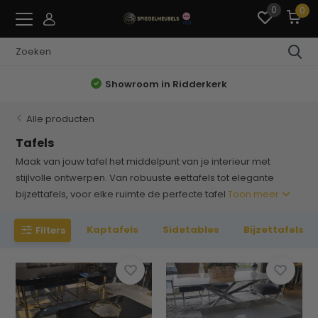
0
0
Schrijf je in voor
KORTING!
Alle producten
Tafels
Maak van jouw tafel het middelpunt van je interieur met
stijlvolle ontwerpen. Van robuuste eettafels tot elegante
bijzettafels, voor elke ruimte de perfecte tafel
Toon meer
Kaptafels
Sidetables
Bijzettafels
Filters