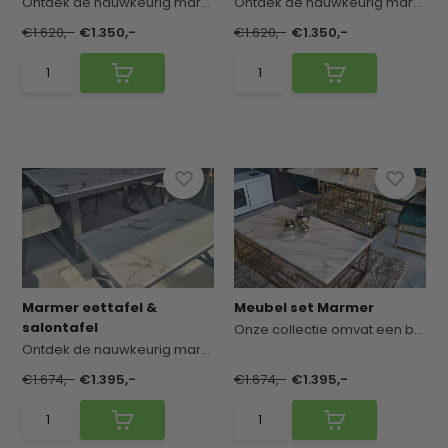
Ontdek de nauwkeurig marmeren eettafels en salon...
Ontdek de nauwkeurig marmeren eettafels en salon...
€1.620,-
€1.350,-
€1.620,-
€1.350,-
Marmer eettafel &
Meubel set Marmer
salontafel
Onze collectie omvat een breed scala aan stijlvo...
Ontdek de nauwkeurig marmeren eettafels en salon...
€1.674,-
€1.395,-
€1.674,-
€1.395,-