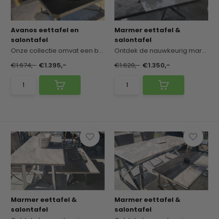
Avanos eettafel en
Marmer eettafel &
salontafel
salontafel
Onze collectie omvat een breed scala aan stijlvo...
Ontdek de nauwkeurig marmeren eettafels en salon...
€1.674,-
€1.395,-
€1.620,-
€1.350,-
Marmer eettafel &
Marmer eettafel &
salontafel
salontafel