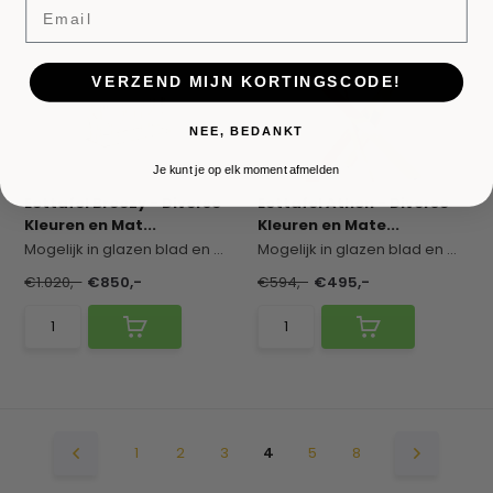
Email
VERZEND MIJN KORTINGSCODE!
NEE, BEDANKT
Je kunt je op elk moment afmelden
Eettafel Breezy - Diverse
Eettafel Athen - Diverse
Kleuren en Mat...
Kleuren en Mate...
Mogelijk in glazen blad en marmeren blad, met zi...
Mogelijk in glazen blad en marmeren blad, met zi...
€1.020,-
€850,-
€594,-
€495,-
1
2
3
4
5
8