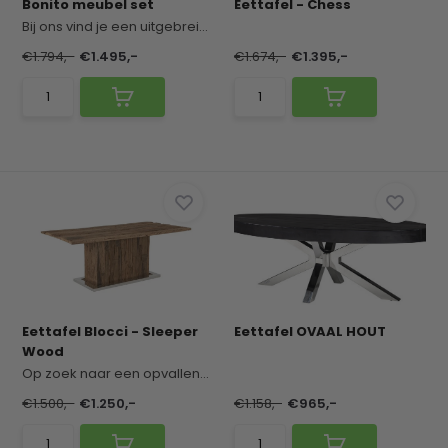
Bonito meubel set
Eettafel - Chess
Bij ons vind je een uitgebreid assortiment aan p...
€1.794,-
€1.495,-
€1.674,-
€1.395,-
Eettafel Blocci - Sleeper
Eettafel OVAAL HOUT
Wood
Op zoek naar een opvallende eettafel met een uni...
€1.500,-
€1.250,-
€1.158,-
€965,-