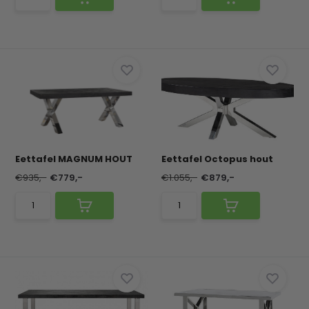
Eettafel MAGNUM HOUT
Eettafel Octopus hout
€935,-
€779,-
€1.055,-
€879,-