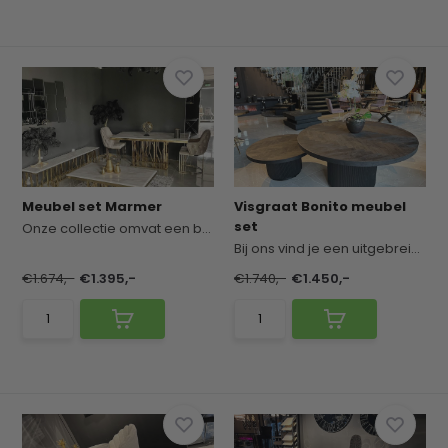
Meubel set Marmer
Visgraat Bonito meubel
set
Onze collectie omvat een breed scala aan stijlvo...
Bij ons vind je een uitgebreid assortiment aan p...
€1.674,-
€1.395,-
€1.740,-
€1.450,-