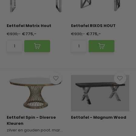
Eettafel Matrix Hout
Eettafel RIXOS HOUT
€930,-
€775,-
€930,-
€775,-
Eettafel Spin - Diverse
Eettafel - Magnum Wood
Kleuren
zilver en gouden poot. marmer wit en bruin. glas...