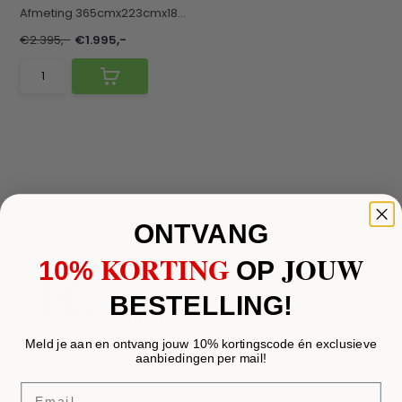
Afmeting 365cmx223cmx184cm
Ontdek het ul...
€2.395,-
€1.995,-
ONTVANG
KORTING
JOUW
10%
​
OP
Shop nu.
Betaal
BESTELLING!
later.
Of in 3
Meld je aan en ontvang jouw 10% kortingscode én exclusieve
aanbiedingen per mail!
delen met Klarna.
Email