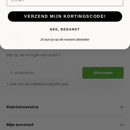
06 84301787
spiegelmeubels@gmail.com
VERZEND MIJN KORTINGSCODE!
NEE, BEDANKT
Je kunt je op elk moment afmelden
Blijf op de hoogte van actie's:
Abonneer
* Lees hier de wettelijke beperkingen
Klantenservice
Mijn account