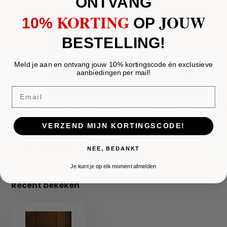
ONTVANG
Vaak samen besteld
KORTING
JOUW
10%
​
OP
BESTELLING!
Meld je aan en ontvang jouw 10% kortingscode én exclusieve
aanbiedingen per mail!
Email
Plexiglas Schilderij ARABICA
Eetkamerstoel ted
SCHILDERIJ
€ 175,-
€ 210,-
VERZEND MIJN KORTINGSCODE!
€ 150,-
€ 180,-
NEE, BEDANKT
Je kunt je op elk moment afmelden
Recent bekeken