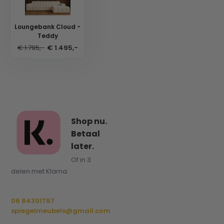
Loungebank Cloud -
Teddy
€ 1.795,-
€ 1.495,-
Shop nu.
Betaal
later.
Of in 3
delen met Klarna.
06 84301787
spiegelmeubels@gmail.com