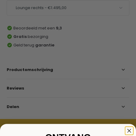
Beoordeeld met een
9,3
Gratis
bezorging
Geld terug
garantie
Productomschrijving
Reviews
Delen
ACCESSOIRES