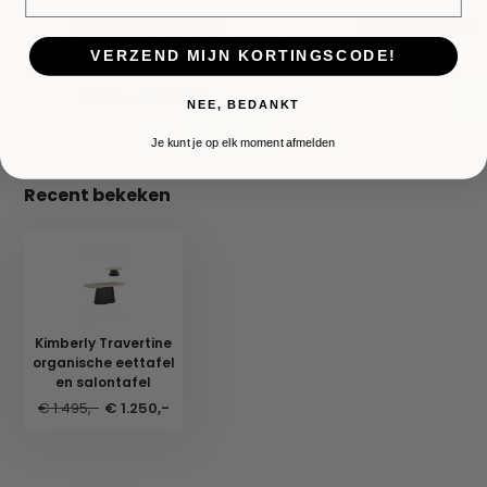
Kimberly Travertine
Kimberly brown
organische eettafel en
VERZEND MIJN KORTINGSCODE!
salontafel
€ 595,-
€ 1.295,-
€ 1.595,-
NEE, BEDANKT
Je kunt je op elk moment afmelden
Recent bekeken
Kimberly Travertine
organische eettafel
en salontafel
€ 1.495,-
€ 1.250,-