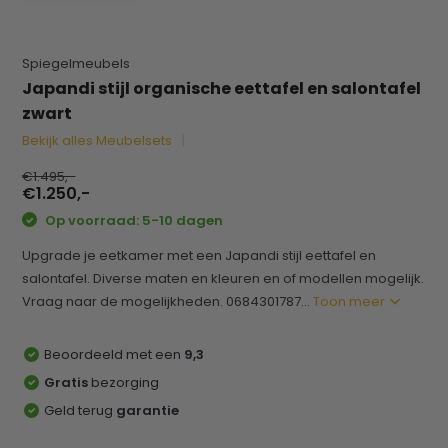
Spiegelmeubels
Japandi stijl organische eettafel en salontafel
zwart
Bekijk alles Meubelsets
€1.495,-
€1.250,-
Op voorraad: 5-10 dagen
Upgrade je eetkamer met een Japandi stijl eettafel en
salontafel. Diverse maten en kleuren en of modellen mogelijk.
Vraag naar de mogelijkheden. 0684301787...
Toon meer
Beoordeeld met een
9,3
Gratis
bezorging
Geld terug
garantie