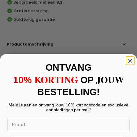
Beoordeeld met een
9,3
Gratis
bezorging
Geld terug
garantie
Productomschrijving
Reviews
ONTVANG
KORTING
JOUW
10%
​
OP
Delen
BESTELLING!
Meld je aan en ontvang jouw 10% kortingscode én exclusieve
Recent bekeken
aanbiedingen per mail!
Email