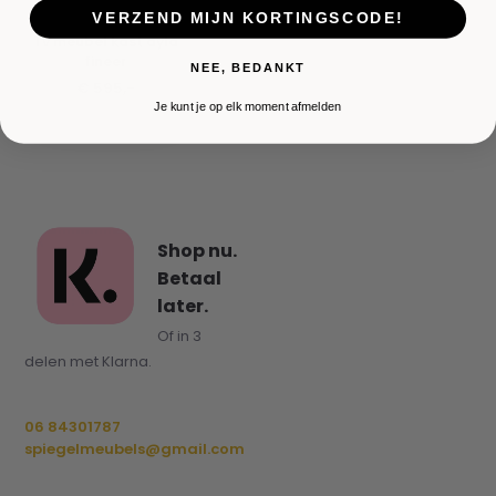
VERZEND MIJN KORTINGSCODE!
Tv meubel kast ayla
fineer
NEE, BEDANKT
€ 595,-
Je kunt je op elk moment afmelden
Shop nu.
Betaal
later.
Of in 3
delen met Klarna.
06 84301787
spiegelmeubels@gmail.com