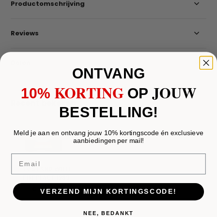
Productomschrijving
Reviews
Delen
ONTVANG
KORTING
JOUW
10%
​
OP
Recent bekeken
BESTELLING!
Meld je aan en ontvang jouw 10% kortingscode én exclusieve
aanbiedingen per mail!
Email
TV STAND WITH
FIREPLACE 1289
€ 1.750,-
VERZEND MIJN KORTINGSCODE!
NEE, BEDANKT