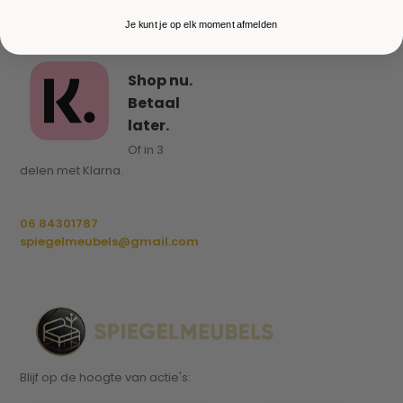
Je kunt je op elk moment afmelden
Shop nu.
Betaal
later.
Of in 3
delen met Klarna.
06 84301787
spiegelmeubels@gmail.com
Blijf op de hoogte van actie's: