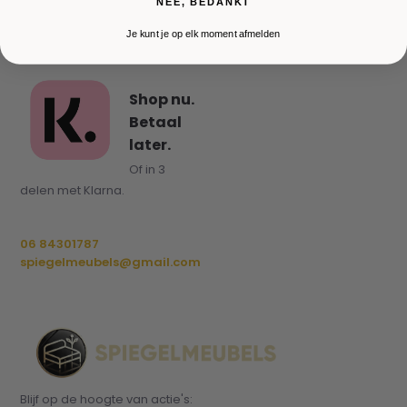
NEE, BEDANKT
Je kunt je op elk moment afmelden
Shop nu.
Betaal
later.
Of in 3
delen met Klarna.
06 84301787
spiegelmeubels@gmail.com
Blijf op de hoogte van actie's: