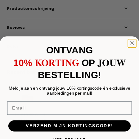
Productomschrijving
Reviews
Delen
ONTVANG
KORTING
JOUW
10%
​
OP
Recent bekeken
BESTELLING!
Meld je aan en ontvang jouw 10% kortingscode én exclusieve
aanbiedingen per mail!
Email
TV STAND WITH
FIREPLACE MK 68
VERZEND MIJN KORTINGSCODE!
€ 1.750,-