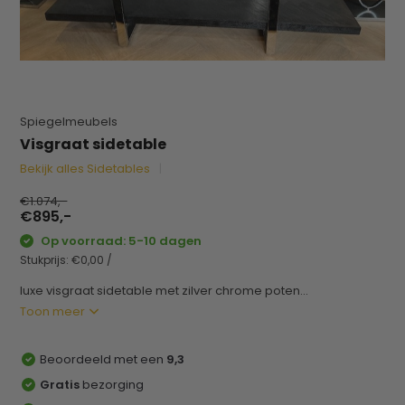
Spiegelmeubels
Visgraat sidetable
Bekijk alles Sidetables
€1.074,-
€895,-
Op voorraad: 5-10 dagen
Stukprijs:
€0,00
/
luxe visgraat sidetable met zilver chrome poten...
Toon meer
Beoordeeld met een
9,3
Gratis
bezorging