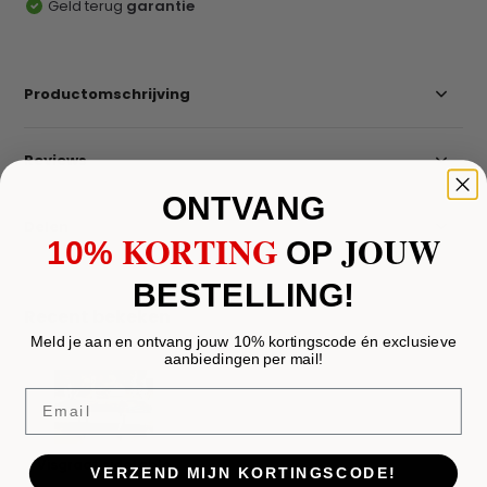
Geld terug
garantie
Productomschrijving
Reviews
ONTVANG
Delen
KORTING
JOUW
10%
​
OP
BESTELLING!
Recent bekeken
Meld je aan en ontvang jouw 10% kortingscode én exclusieve
aanbiedingen per mail!
Email
Visgraat sidetable
VERZEND MIJN KORTINGSCODE!