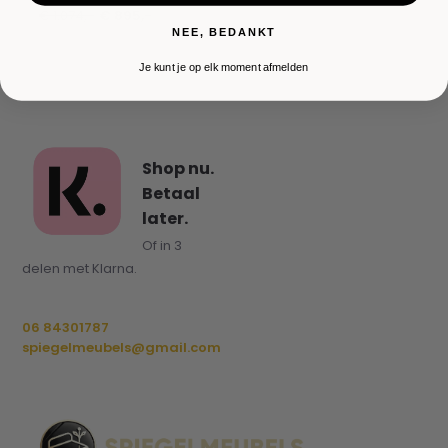
€ 1.074,-
€ 895,-
NEE, BEDANKT
Je kunt je op elk moment afmelden
Shop nu.
Betaal
later.
Of in 3
delen met Klarna.
06 84301787
spiegelmeubels@gmail.com