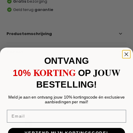
Gratis
bezorging
Geld terug
garantie
Productomschrijving
Reviews
ONTVANG
KORTING
JOUW
Delen
10%
​
OP
BESTELLING!
Recent bekeken
Meld je aan en ontvang jouw 10% kortingscode én exclusieve
aanbiedingen per mail!
Email