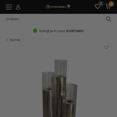
0
0
Schrijf je in voor
KORTING!
Home