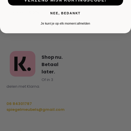
VERZEND MIJN KORTINGSCODE!
Windlicht op zuil
€ 474,-
€ 395,-
NEE, BEDANKT
Je kunt je op elk moment afmelden
Shop nu.
Betaal
later.
Of in 3
delen met Klarna.
06 84301787
spiegelmeubels@gmail.com