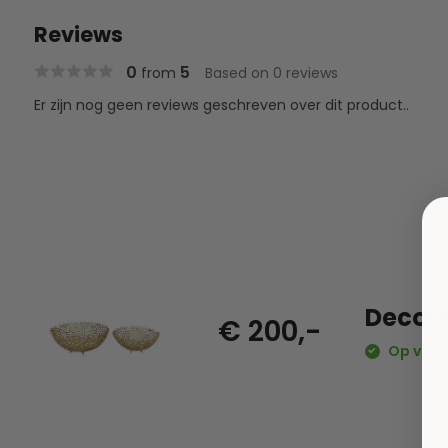
Reviews
0
5
from
Based on 0 reviews
Er zijn nog geen reviews geschreven over dit product..
Decora
€ 200,-
Op voor