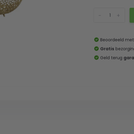
-
+
Beoordeeld me
Gratis
bezorgin
Geld terug
gara