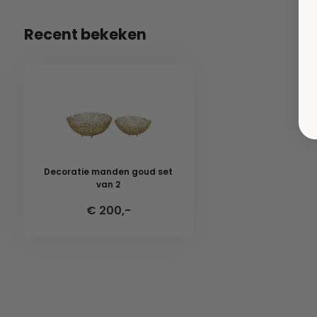
Recent bekeken
Decoratie manden goud set
van 2
€ 200,-