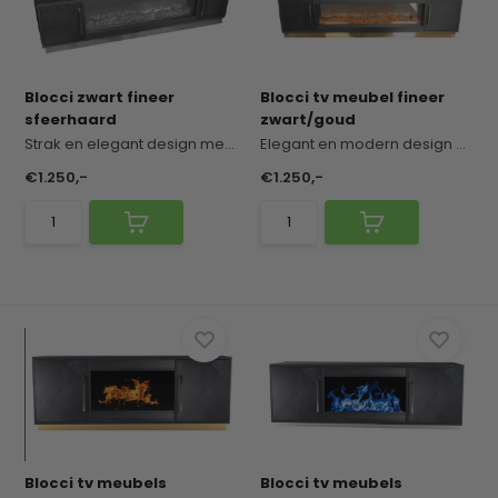
Blocci zwart fineer
Blocci tv meubel fineer
sfeerhaard
zwart/goud
Strak en elegant design met een warme, chique ui...
Elegant en modern design met een exclusieve, hot...
€1.250,-
€1.250,-
Blocci tv meubels
Blocci tv meubels