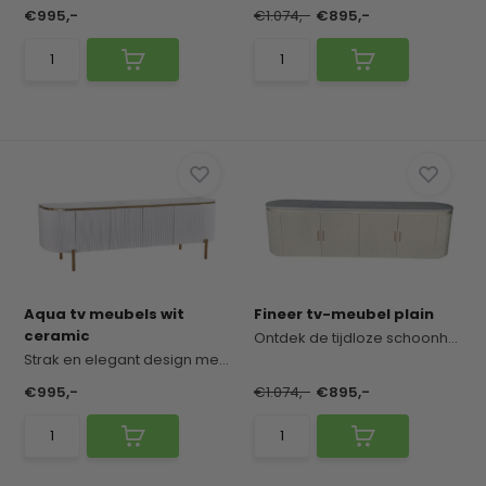
€995,-
€1.074,-
€895,-
Aqua tv meubels wit
Fineer tv-meubel plain
ceramic
Ontdek de tijdloze schoonheid van ons fineer tv-...
Strak en elegant design met een verfijnde uitstr...
€995,-
€1.074,-
€895,-