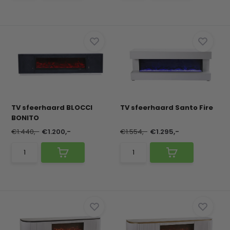
TV sfeerhaard BLOCCI
TV sfeerhaard Santo Fire
BONITO
€1.440,-
€1.200,-
€1.554,-
€1.295,-