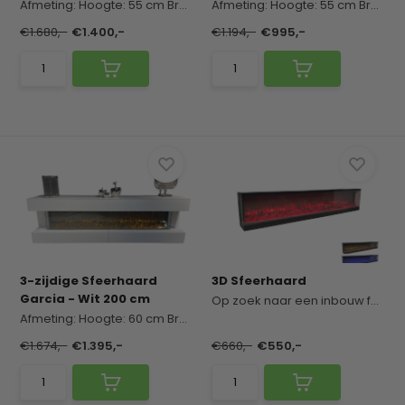
Afmeting:
Hoogte: 55 cm
Breedte: 200 cm
Afmeting:
Diept...
Hoogte: 55 cm
Breedte: 160 cm
€1.680,-
€1.400,-
€1.194,-
€995,-
3-zijdige Sfeerhaard
3D Sfeerhaard
Garcia - Wit 200 cm
Op zoek naar een inbouw feerhaard voor jouw cine...
Afmeting:
Hoogte: 60 cm
Breedte: 200 cm
Diept...
€1.674,-
€1.395,-
€660,-
€550,-