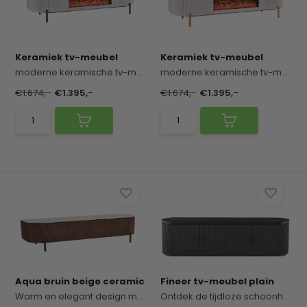
Keramiek tv-meubel
Keramiek tv-meubel
moderne keramische tv-meubel met een krasbesten...
moderne keramische tv-meubel met een krasbesten...
€1.674,-
€1.395,-
€1.674,-
€1.395,-
Aqua bruin beige ceramic
Fineer tv-meubel plain
Warm en elegant design met een verfijnde uitstra...
Ontdek de tijdloze schoonheid van ons fineer tv-...