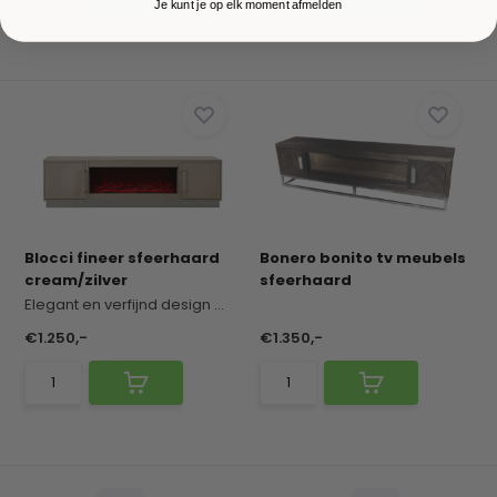
Je kunt je op elk moment afmelden
Blocci fineer sfeerhaard
Bonero bonito tv meubels
cream/zilver
sfeerhaard
Elegant en verfijnd design met een zachte, chiqu...
€1.250,-
€1.350,-