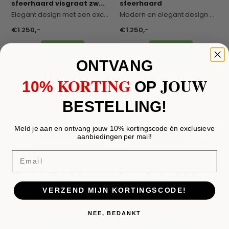
sfeerhaard visgraat zw...
sfeerhaard
Elegant design met een exclusieve uitstraling. H...
Modern en elegant design dat warmte en sfeer com...
€1.250,-
€1.250,-
ONTVANG
KORTING
JOUW
10%
​
OP
BESTELLING!
Meld je aan en ontvang jouw 10% kortingscode én exclusieve
aanbiedingen per mail!
Email
Blocci cream fineer
Blocci fineer sfeerhaard
sfeerhaard goud
cream/zwart
VERZEND MIJN KORTINGSCODE!
Elegant en verfijnd design met een zachte, warme...
Elegant en verfijnd design met een zachte, warme...
€1.250,-
€1.250,-
NEE, BEDANKT