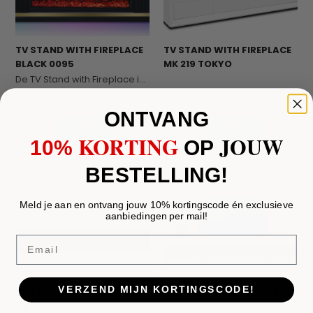
TV STAND WITH FIREPLACE
TV STAND WITH FIREPLACE
BLACK 0095
MK 219 TOKYO
De TV Stand with Fireplace in Black brengt stijl...
€1.750,-
€1.750,-
ONTVANG
KORTING
JOUW
10%
​
OP
BESTELLING!
Meld je aan en ontvang jouw 10% kortingscode én exclusieve
aanbiedingen per mail!
Email
VERZEND MIJN KORTINGSCODE!
TV STAND WITH FIREPLACE
TV STAND WITH FIREPLACE
MK 218TOGG
ASYA