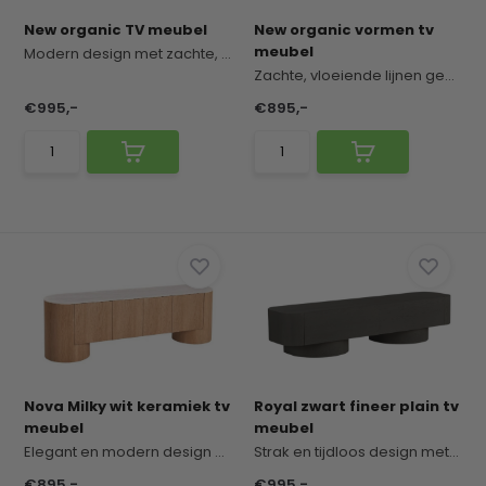
New organic TV meubel
New organic vormen tv
meubel
Modern design met zachte, organische vormen en e...
Zachte, vloeiende lijnen geven dit meubel een mo...
€995,-
€895,-
Nova Milky wit keramiek tv
Royal zwart fineer plain tv
meubel
meubel
Elegant en modern design met een zachte, verfijn...
Strak en tijdloos design met een krachtige, mode...
€895,-
€995,-