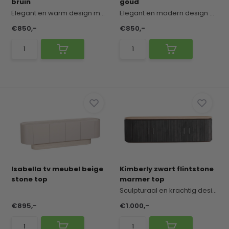
bruin
goud
Elegant en warm design met een verfijnde, tijdlo...
Elegant en modern design met een exclusieve, hot...
€850,-
€850,-
Isabella tv meubel beige
Kimberly zwart flintstone
stone top
marmer top
Sculpturaal en krachtig design met een exclusiev...
€895,-
€1.000,-