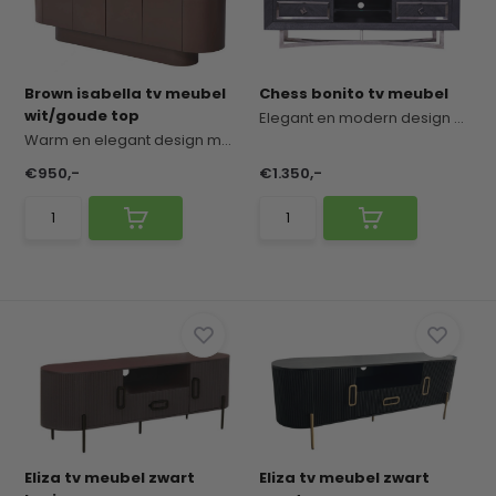
Brown isabella tv meubel
Chess bonito tv meubel
wit/goude top
Elegant en modern design met een karaktervolle u...
Warm en elegant design met een verfijnde, chique...
€950,-
€1.350,-
Eliza tv meubel zwart
Eliza tv meubel zwart