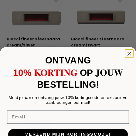
Blocci fineer sfeerhaard
Blocci fineer sfeerhaard
cream/zilver
cream/zwart
Elegant en verfijnd design met een zachte, chiqu...
Elegant en verfijnd design met een zachte, warme...
ONTVANG
€1.250,-
€1.250,-
KORTING
JOUW
10%
​
OP
BESTELLING!
Meld je aan en ontvang jouw 10% kortingscode én exclusieve
aanbiedingen per mail!
Email
VERZEND MIJN KORTINGSCODE!