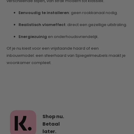
verschillende stijlen, van strak modern tot klassiek.
Eenvoudig te installeren
: geen rookkanaal nodig.
Realistisch vlameffect
: direct een gezellige uitstraling.
Energiezuinig
en onderhoudsvriendelijk.
Of je nu kiest voor een vrijstaande haard of een
inbouwmodel: een sfeerhaard van Spiegelmeubels maakt je
woonkamer compleet.
Shop nu.
Betaal
later.