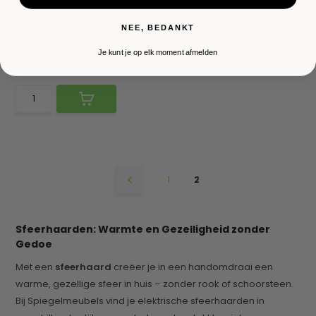
Blocci cream fineer
NEE, BEDANKT
sfeerhaard goud
Elegant en verfijnd design met een zachte, warme...
Je kunt je op elk moment afmelden
€1.250,-
1
2
Sfeerhaarden: Warmte en Gezelligheid zonder
Gedoe
Met een
sfeerhaard
creëer je in een handomdraai een
warme, gezellige sfeer in huis – zonder rook of schoorsteen.
Bij Spiegelmeubels vind je elektrische sfeerhaarden in