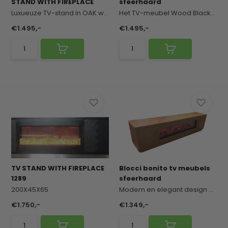
STAND WITH FIREPLACE
sfeerhaard
Luxueuze TV-stand in OAK wood met marmerlook en ...
Het TV-meubel Wood Black met ingebouwde sfeerhaa...
€1.495,-
€1.495,-
TV STAND WITH FIREPLACE
Blocci bonito tv meubels
1289
sfeerhaard
200X45X65
Modern en elegant design dat functionaliteit en ...
€1.750,-
€1.349,-