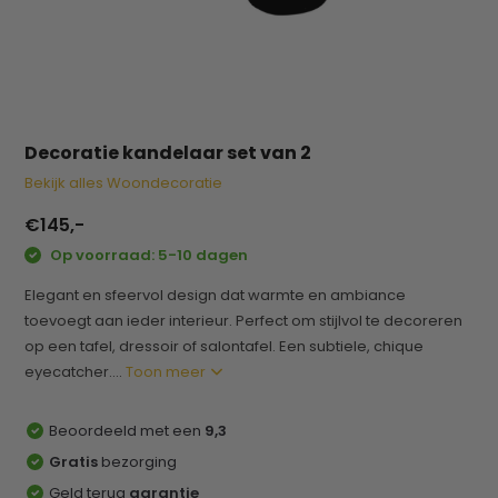
Decoratie kandelaar set van 2
Bekijk alles Woondecoratie
€145,-
Op voorraad: 5-10 dagen
Elegant en sfeervol design dat warmte en ambiance
toevoegt aan ieder interieur. Perfect om stijlvol te decoreren
op een tafel, dressoir of salontafel. Een subtiele, chique
eyecatcher....
Toon meer
Beoordeeld met een
9,3
Gratis
bezorging
Geld terug
garantie