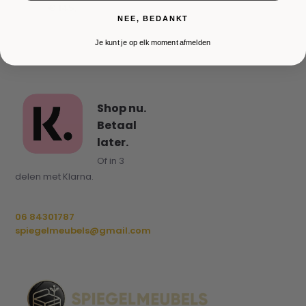
€ 145,-
NEE, BEDANKT
Je kunt je op elk moment afmelden
Shop nu.
Betaal
later.
Of in 3
delen met Klarna.
06 84301787
spiegelmeubels@gmail.com