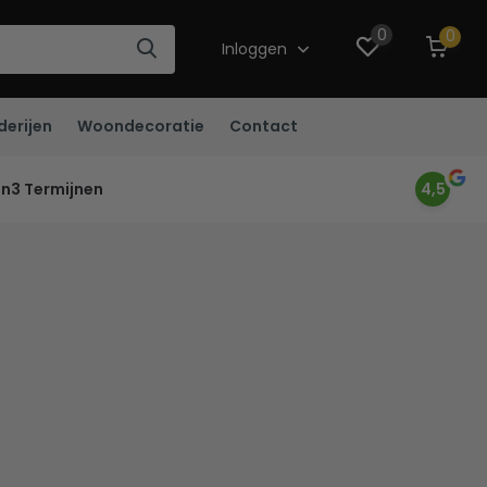
0
0
Inloggen
derijen
Woondecoratie
Contact
in3 Termijnen
4,5