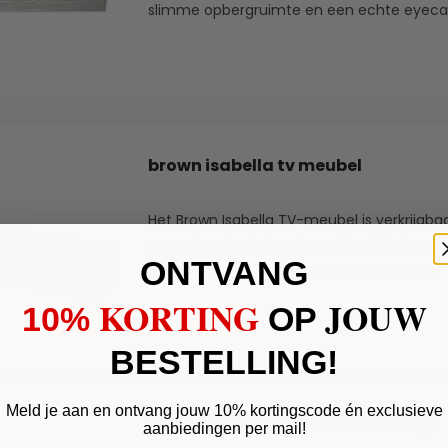
slimme opbergruimte en een echte eyeca
brown isabella tv meubel
Het Brown Isabella TV-meubel is verkrijgba
zo perfect in elk interieur. Stijlvol design,
ONTVANG
en een echte blikvanger in je woonkamer!
KORTING
JOUW
10%
​
OP
BESTELLING!
Meld je aan en ontvang jouw 10% kortingscode én exclusieve
Isabella hangend tv meubel beige
aanbiedingen per mail!