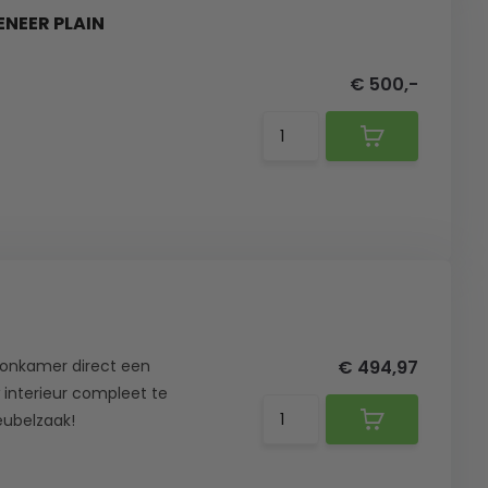
ENEER PLAIN
€ 500,-
oonkamer direct een
€ 494,97
w interieur compleet te
eubelzaak!