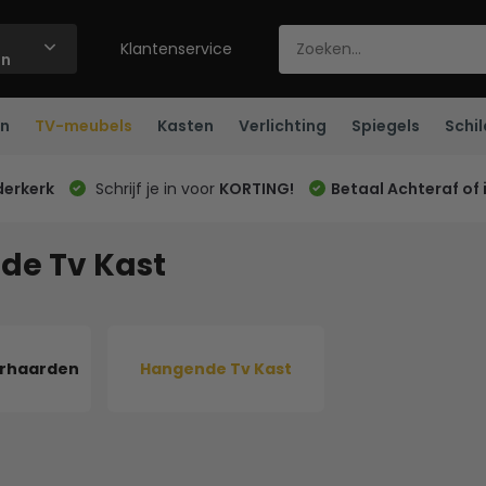
Klantenservice
ën
n
TV-meubels
Kasten
Verlichting
Spiegels
Schil
derkerk
Schrijf je in voor
KORTING!
Betaal Achteraf of 
de Tv Kast
rhaarden
Hangende Tv Kast