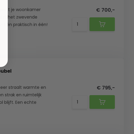
 geeft je woonkamer
€ 700,-
nkzij het zwevende
vol én praktisch in één!
eubel
eer straalt warmte en
€ 795,-
n strak en ruimtelijk
l blijft. Een echte