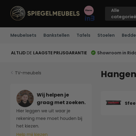
Alle
categorie
Meubelsets
Bankstellen
Tafels
Stoelen
Bedde
ALTIJD
DE
LAAGSTE PRIJSGARANTIE
Showroom in Rid
Hangen
TV-meubels
Wij helpen je
graag met zoeken.
Sfee
Hier leggen we uit waar je
rekening mee moet houden bij
het kiezen.
Help mij kiezen