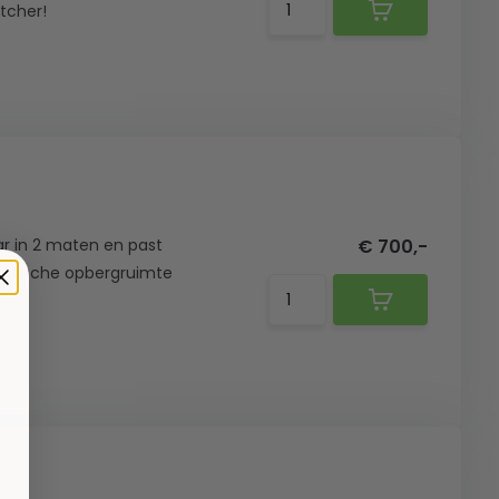
tcher!
ar in 2 maten en past
€ 700,-
 praktische opbergruimte