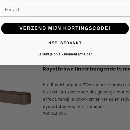
Email
Het Isabella hangend TV-meubel in beige
een moderne en ruimtelijke uitstraling. Da
design oogt alles strak en opgeruimd – stijl
VERZEND MIJN KORTINGSCODE!
NEE, BEDANKT
Je kunt je op elk moment afmelden
Royal brown fineer hangende tv m
Het Royal hangend TV-meubel in brown fin
luxe uit. Het zwevende design zorgt voor ee
effect, terwijl je woonkamer netjes en stijlvo
eyecatcher voor elk interieur!
200X40X35